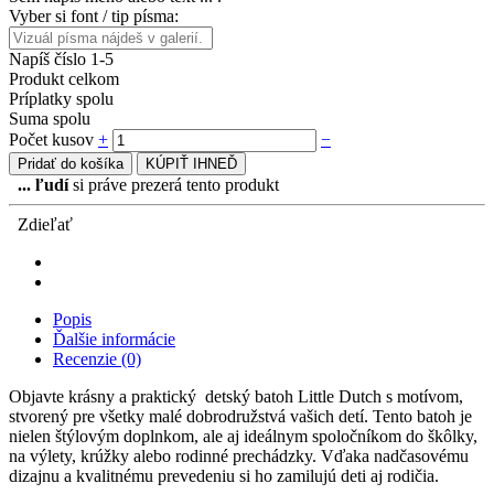
Vyber si font / tip písma:
Napíš číslo 1-5
Produkt celkom
Príplatky spolu
Suma spolu
Počet kusov
+
−
Pridať do košíka
KÚPIŤ IHNEĎ
...
ľudí
si práve prezerá tento produkt
Zdieľať
Popis
Ďalšie informácie
Recenzie (0)
Objavte krásny a praktický detský batoh Little Dutch s motívom,
stvorený pre všetky malé dobrodružstvá vašich detí. Tento batoh je
nielen štýlovým doplnkom, ale aj ideálnym spoločníkom do škôlky,
na výlety, krúžky alebo rodinné prechádzky. Vďaka nadčasovému
dizajnu a kvalitnému prevedeniu si ho zamilujú deti aj rodičia.