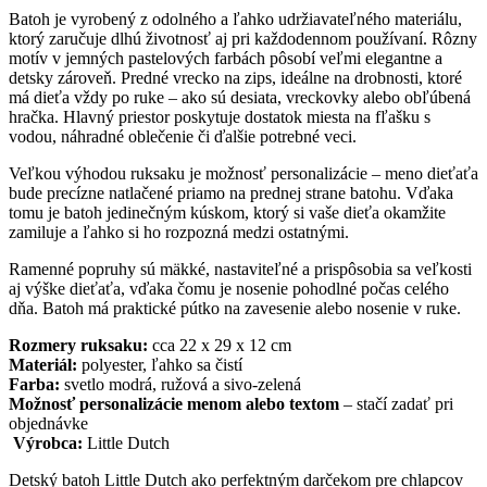
Batoh je vyrobený z odolného a ľahko udržiavateľného materiálu,
ktorý zaručuje dlhú životnosť aj pri každodennom používaní. Rôzny
motív v jemných pastelových farbách pôsobí veľmi elegantne a
detsky zároveň. Predné vrecko na zips, ideálne na drobnosti, ktoré
má dieťa vždy po ruke – ako sú desiata, vreckovky alebo obľúbená
hračka. Hlavný priestor poskytuje dostatok miesta na fľašku s
vodou, náhradné oblečenie či ďalšie potrebné veci.
Veľkou výhodou ruksaku je možnosť personalizácie – meno dieťaťa
bude precízne natlačené priamo na prednej strane batohu. Vďaka
tomu je batoh jedinečným kúskom, ktorý si vaše dieťa okamžite
zamiluje a ľahko si ho rozpozná medzi ostatnými.
Ramenné popruhy sú mäkké, nastaviteľné a prispôsobia sa veľkosti
aj výške dieťaťa, vďaka čomu je nosenie pohodlné počas celého
dňa. Batoh má praktické pútko na zavesenie alebo nosenie v ruke.
Rozmery ruksaku:
cca 22 x 29 x 12 cm
Materiál:
polyester, ľahko sa čistí
Farba:
svetlo modrá, ružová a sivo-zelená
Možnosť personalizácie menom alebo textom
– stačí zadať pri
objednávke
Výrobca:
Little Dutch
Detský batoh Little Dutch ako perfektným darčekom pre chlapcov