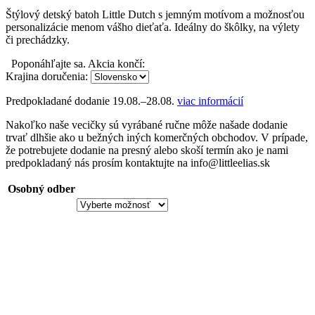
Štýlový detský batoh Little Dutch s jemným motívom a možnosťou
personalizácie menom vášho dieťaťa. Ideálny do škôlky, na výlety
či prechádzky.
Poponáhľajte sa. Akcia končí:
Krajina doručenia:
Predpokladané dodanie
19.08.–28.08.
viac informácií
Nakoľko naše vecičky sú vyrábané ručne môže našade dodanie
trvať dlhšie ako u bežných iných komerčných obchodov. V prípade,
že potrebujete dodanie na presný alebo skoší termín ako je nami
predpokladaný nás prosím kontaktujte na info@littleelias.sk
Osobný odber