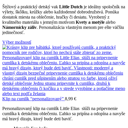
Štýlový a praktický detský vak
Little Dutch
je ideálny spoločník na
výlety, škôlku, krúžky alebo každodenné dobrodružstvá. Ponúka
dostatok miesta na oblečenie, hračky či desiatu. Vyrobený z
kvalitného materiálu s jemným motívom
Kvety a motýle
alebo
Námornícky záliv
. Personalizácia vlastným menom pre ešte väčšiu
jedinečnosť.
Výber možností
Klip na cumlík “personalizovaný”
8,99
€
Personalizovaný klip na cumlík Little Elias slúži na pripevnenie
cumlíka k detskému oblečeniu. Ľahko sa pripína a odopína a navyše
má hravý dizajn, ktorý bude deti baviť.