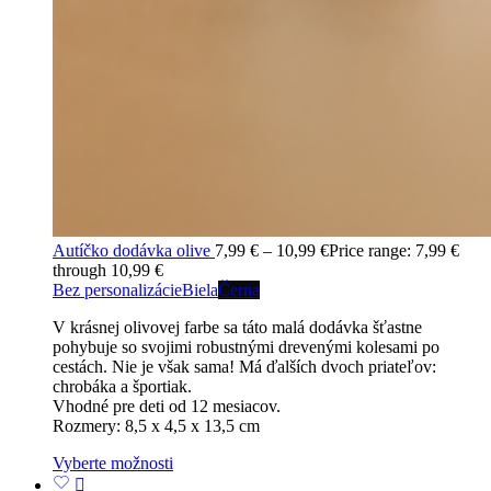
Autíčko dodávka olive
7,99
€
–
10,99
€
Price range: 7,99 €
through 10,99 €
Bez personalizácie
Biela
Černa
V krásnej olivovej farbe sa táto malá dodávka šťastne
pohybuje so svojimi robustnými drevenými kolesami po
cestách. Nie je však sama! Má ďalších dvoch priateľov:
chrobáka a športiak.
Vhodné pre deti od 12 mesiacov.
Rozmery: 8,5 x 4,5 x 13,5 cm
Vyberte možnosti