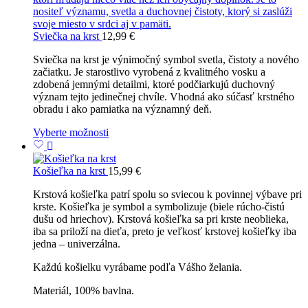
Sviečka na krst
12,99
€
Sviečka na krst je výnimočný symbol svetla, čistoty a nového
začiatku. Je starostlivo vyrobená z kvalitného vosku a
zdobená jemnými detailmi, ktoré podčiarkujú duchovný
význam tejto jedinečnej chvíle. Vhodná ako súčasť krstného
obradu i ako pamiatka na významný deň.
Vyberte možnosti
Košieľka na krst
15,99
€
Krstová košieľka patrí spolu so sviecou k povinnej výbave pri
krste. Košieľka je symbol a symbolizuje (biele rúcho-čistú
dušu od hriechov). Krstová košieľka sa pri krste neoblieka,
iba sa priloží na dieťa, preto je veľkosť krstovej košieľky iba
jedna – univerzálna.
Každú košielku vyrábame podľa Vášho želania.
Materiál, 100% bavlna.