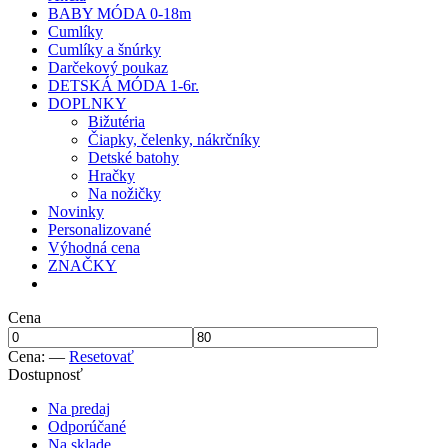
BABY MÓDA 0-18m
Cumlíky
Cumlíky a šnúrky
Darčekový poukaz
DETSKÁ MÓDA 1-6r.
DOPLNKY
Bižutéria
Čiapky, čelenky, nákrčníky
Detské batohy
Hračky
Na nožičky
Novinky
Personalizované
Výhodná cena
ZNAČKY
Cena
Cena:
—
Resetovať
Dostupnosť
Na predaj
Odporúčané
Na sklade