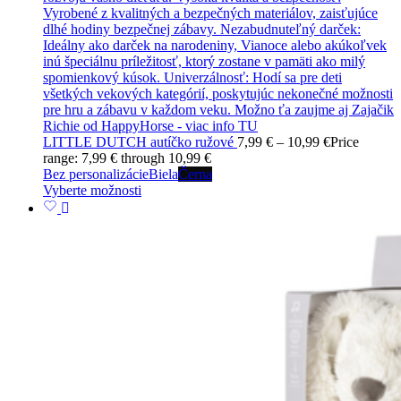
LITTLE DUTCH autíčko ružové
7,99
€
–
10,99
€
Price
range: 7,99 € through 10,99 €
Bez personalizácie
Biela
Černa
Vyberte možnosti