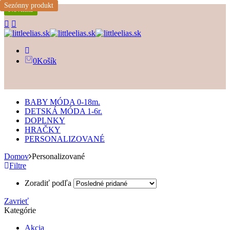
Sezónny produkt
Sezónny produkt
Novinka
Novinka
0
Košík
BABY MÓDA 0-18m.
DETSKÁ MÓDA 1-6r.
DOPLNKY
HRAČKY
PERSONALIZOVANÉ
Domov
Personalizované
Filtre
Zoradiť podľa
Zavrieť
Kategórie
Akcia