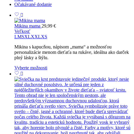
Očakávané dodanie
Mikina mama
29,99
€
Veľkosť
L
M
S
XL
XXL
XS
Mikina s kapucňou, nápisom „mama“ a možnosťou
personalizácie menom dieťaťa na rukáve, ideálna ako darček
plný lásky a štýlu.
Vyberte možnosti