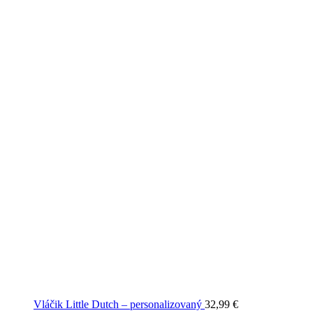
Vláčik Little Dutch – personalizovaný
32,99
€