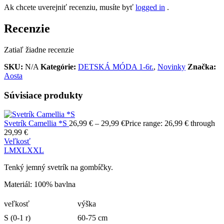
Ak chcete uverejniť recenziu, musíte byť
logged in
.
Recenzie
Zatiaľ žiadne recenzie
SKU:
N/A
Kategórie:
DETSKÁ MÓDA 1-6r.
,
Novinky
Značka:
Aosta
Súvisiace produkty
Svetrík Camellia *S
26,99
€
–
29,99
€
Price range: 26,99 € through
29,99 €
Veľkosť
L
M
XL
XXL
Tenký jemný svetrík na gombíčky.
Materiál: 100% bavlna
veľkosť
výška
S (0-1 r)
60-75 cm