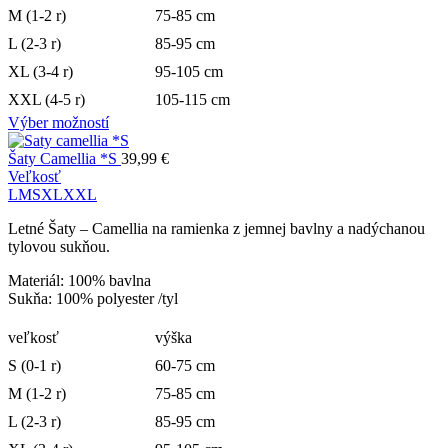
M (1-2 r)
75-85 cm
L (2-3 r)
85-95 cm
XL (3-4 r)
95-105 cm
XXL (4-5 r)
105-115 cm
Výber možností
Šaty Camellia *S
39,99
€
Veľkosť
L
M
S
XL
XXL
Letné Šaty – Camellia na ramienka z jemnej bavlny a nadýchanou
tylovou sukňou.
Materiál: 100% bavlna
Sukňa: 100% polyester /tyl
veľkosť
výška
S (0-1 r)
60-75 cm
M (1-2 r)
75-85 cm
L (2-3 r)
85-95 cm