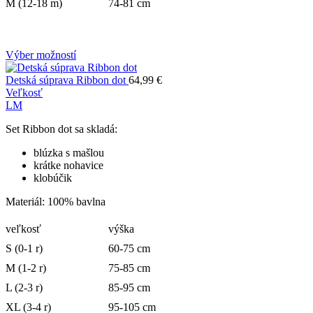
M (12-18 m)
74-81 cm
Výber možností
Detská súprava Ribbon dot
64,99
€
Veľkosť
L
M
Set Ribbon dot sa skladá:
blúzka s mašlou
krátke nohavice
klobúčik
Materiál: 100% bavlna
veľkosť
výška
S (0-1 r)
60-75 cm
M (1-2 r)
75-85 cm
L (2-3 r)
85-95 cm
XL (3-4 r)
95-105 cm