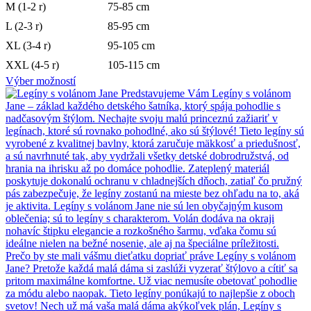
M (1-2 r)
75-85 cm
L (2-3 r)
85-95 cm
XL (3-4 r)
95-105 cm
XXL (4-5 r)
105-115 cm
Výber možností