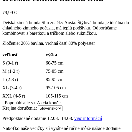
79,99
€
Detská zimná bunda Shu značky Aosta. Štýlová bunda je ideálna do
chladného zimného počasia, má teplú podšívku. Odporúčame
kombinovať s baretkou a tričkom alebo sukničkou.
Zloženie: 20% bavlna, vrchná časť 80% polyester
veľkosť
výška
S (0-1 r)
60-75 cm
M (1-2 r)
75-85 cm
L (2-3 r)
85-95 cm
XL (3-4 r)
95-105 cm
XXL (4-5 r)
105-115 cm
Poponáhľajte sa. Akcia končí:
Krajina doručenia:
Predpokladané dodanie
12.08.–14.08.
viac informácií
Nakoľko naše vecičky sú vyrábané ručne môže našade dodanie