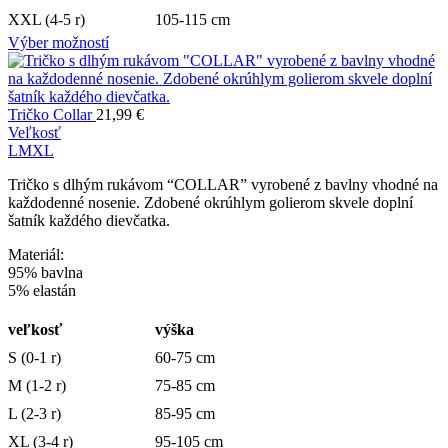
XXL (4-5 r)
105-115 cm
Výber možností
Tričko Collar
21,99
€
Veľkosť
L
M
XL
Tričko s dlhým rukávom “COLLAR” vyrobené z bavlny vhodné na
každodenné nosenie. Zdobené okrúhlym golierom skvele doplní
šatník každého dievčatka.
Materiál:
95% bavlna
5% elastán
veľkosť
výška
S (0-1 r)
60-75 cm
M (1-2 r)
75-85 cm
L (2-3 r)
85-95 cm
XL (3-4 r)
95-105 cm