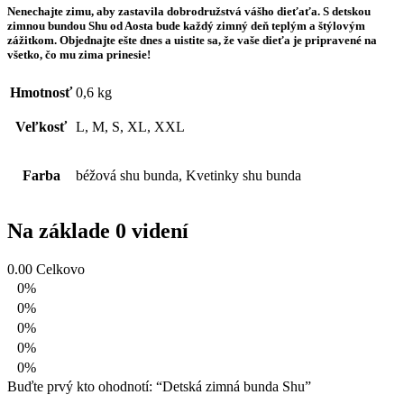
Nenechajte zimu, aby zastavila dobrodružstvá vášho dieťaťa. S detskou
zimnou bundou Shu od Aosta bude každý zimný deň teplým a štýlovým
zážitkom. Objednajte ešte dnes a uistite sa, že vaše dieťa je pripravené na
všetko, čo mu zima prinesie!
Hmotnosť
0,6 kg
Veľkosť
L, M, S, XL, XXL
Farba
béžová shu bunda, Kvetinky shu bunda
Na základe 0 videní
0.00
Celkovo
0%
0%
0%
0%
0%
Buďte prvý kto ohodnotí: “Detská zimná bunda Shu”