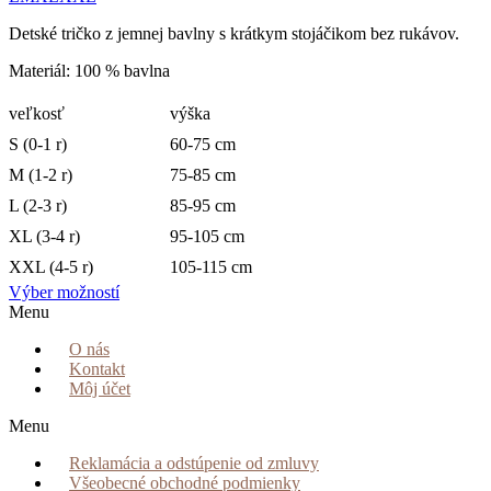
Detské tričko z jemnej bavlny s krátkym stojáčikom bez rukávov.
Materiál: 100 % bavlna
veľkosť
výška
S (0-1 r)
60-75 cm
M (1-2 r)
75-85 cm
L (2-3 r)
85-95 cm
XL (3-4 r)
95-105 cm
XXL (4-5 r)
105-115 cm
Výber možností
Menu
O nás
Kontakt
Môj účet
Menu
Reklamácia a odstúpenie od zmluvy
Všeobecné obchodné podmienky