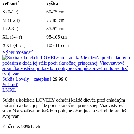
veľkosť
výška
S (0-1 r)
60-75 cm
M (1-2 r)
75-85 cm
L (2-3 r)
85-95 cm
XL (3-4 r)
95-105 cm
XXL (4-5 r)
105-115 cm
Výber možností
Sukňa Lovely – zateplená
29,99
€
Veľkosť
L
M
XL
Sukňa z kolekcie LOVELY ochráni každé dievča pred chladným
počasím a dodá jej stále pocit skutočnej princeznej. Viacvrstvová
suknička zostáva pri každom pohybe očarujúca a veľmi dobre drží
svoj tvar.
Zloženie: 90% bavlna