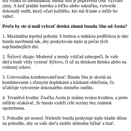
hrá vonku so snehuliakmi, bunda Shu je pripravená čeliť výzvam
zimy. A keď pridáte baretku a tričko alebo sukničku, vytvoríte
dokonalý outfit, ktorý očarí každého, kto má šťastie a môže ho
vidieť.
Prečo by ste si mali vybrať detskú zimnú bundu Shu od Aosta?
1. Maximálna tepelná pohoda: S hrubou a mäkkou podšívkou je táto
bunda navrhnutá tak, aby poskytovala teplo aj počas tých
najchladnejších dní.
2. Štýlový dizajn: Moderný a trendy vzhľad zabezpečí, že vaše
dieťa bude vždy vyzerať štýlovo, či už na detskom ihrisku alebo na
rodinnej oslave.
3. Univerzálna kombinovateľnosť: Bunda Shu je skvelá na
kombinovanie s rôznymi doplnkami a kúskami oblečenia, čo
uľahčuje vytvorenie dokonalého zimného outfitu.
4. Trvanlivá kvalita: Značka Aosta je známa svojou kvalitou, a preto
môžete očakávať, že bunda vydrží celé sezóny bez známok
opotrebenia.
5. Pohodlie pri nosení: Nielenže bunda poskytuje teplo kladie dôraz
na pohodlie, aby sa vaše dieťa mohlo slobodne hýbať a hrať.