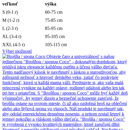
veľkosť
výška
S (0-1 r)
60-75 cm
M (1-2 r)
75-85 cm
L (2-3 r)
85-95 cm
XL (3-4 r)
95-105 cm
XXL (4-5 r)
105-115 cm
Výber možností