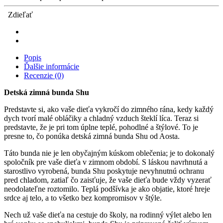
Zdieľať
Popis
Ďalšie informácie
Recenzie (0)
Detská zimná bunda Shu
Predstavte si, ako vaše dieťa vykročí do zimného rána, kedy každý
dych tvorí malé obláčiky a chladný vzduch šteklí líca. Teraz si
predstavte, že je pri tom úplne teplé, pohodlné a štýlové. To je
presne to, čo ponúka detská zimná bunda Shu od Aosta.
Táto bunda nie je len obyčajným kúskom oblečenia; je to dokonalý
spoločník pre vaše dieťa v zimnom období. S láskou navrhnutá a
starostlivo vyrobená, bunda Shu poskytuje nevyhnutnú ochranu
pred chladom, zatiaľ čo zaisťuje, že vaše dieťa bude vždy vyzerať
neodolateľne roztomilo. Teplá podšívka je ako objatie, ktoré hreje
srdce aj telo, a to všetko bez kompromisov v štýle.
Nech už vaše dieťa na cestuje do školy, na rodinný výlet alebo len