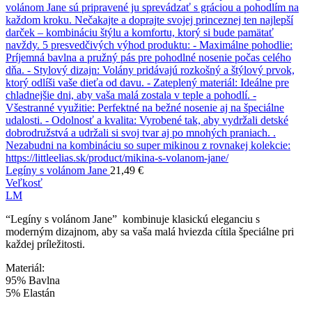
Legíny s volánom Jane
21,49
€
Veľkosť
L
M
“Legíny s volánom Jane” kombinuje klasickú eleganciu s
moderným dizajnom, aby sa vaša malá hviezda cítila špeciálne pri
každej príležitosti.
Materiál:
95% Bavlna
5% Elastán