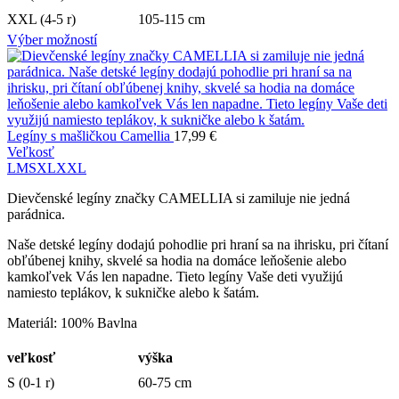
XXL (4-5 r)
105-115 cm
Výber možností
Legíny s mašličkou Camellia
17,99
€
Veľkosť
L
M
S
XL
XXL
Dievčenské legíny značky CAMELLIA si zamiluje nie jedná
parádnica.
Naše detské legíny dodajú pohodlie pri hraní sa na ihrisku, pri čítaní
obľúbenej knihy, skvelé sa hodia na domáce leňošenie alebo
kamkoľvek Vás len napadne. Tieto legíny Vaše deti využijú
namiesto teplákov, k sukničke alebo k šatám.
Materiál: 100% Bavlna
veľkosť
výška
S (0-1 r)
60-75 cm