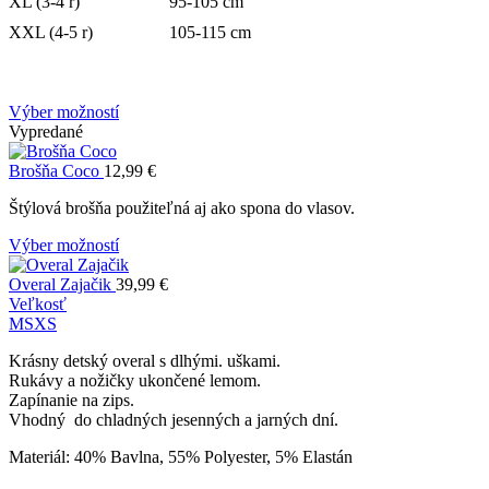
XL (3-4 r)
95-105 cm
XXL (4-5 r)
105-115 cm
Výber možností
Vypredané
Brošňa Coco
12,99
€
Štýlová brošňa použiteľná aj ako spona do vlasov.
Výber možností
Overal Zajačik
39,99
€
Veľkosť
M
S
XS
Krásny detský overal s dlhými. uškami.
Rukávy a nožičky ukončené lemom.
Zapínanie na zips.
Vhodný do chladných jesenných a jarných dní.
Materiál: 40% Bavlna, 55% Polyester, 5% Elastán