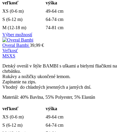
veľkosť
výška
XS (0-6 m)
49-64 cm
S (6-12 m)
64-74 cm
M (12-18 m)
74-81 cm
Výber možností
Overal Bambi
39,99
€
Veľkosť
M
S
XS
Detský overál v štýle BAMBI s uškami a bielymi fliačikmi na
chrbátiku.
Rukávy a nožičky ukončené lemom.
Zapínanie na zips.
Vhodný do chladných jesenných a jarných dní.
Materiál: 40% Bavlna, 55% Polyester, 5% Elastán
veľkosť
výška
XS (0-6 m)
49-64 cm
S (6-12 m)
64-74 cm