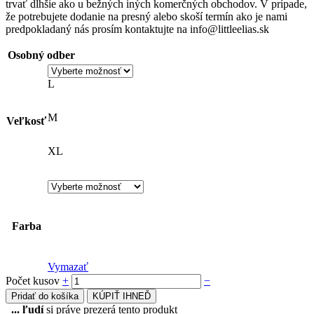
trvať dlhšie ako u bežných iných komerčných obchodov. V prípade,
že potrebujete dodanie na presný alebo skoší termín ako je nami
predpokladaný nás prosím kontaktujte na info@littleelias.sk
Osobný odber
L
M
Veľkosť
XL
Farba
Vymazať
Počet kusov
+
−
Pridať do košíka
KÚPIŤ IHNEĎ
...
ľudí
si práve prezerá tento produkt