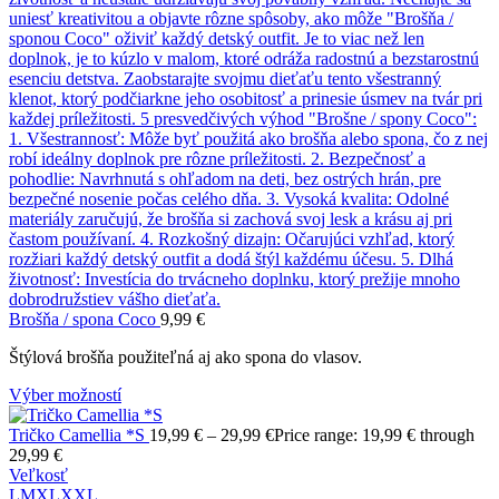
Brošňa / spona Coco
9,99
€
Štýlová brošňa použiteľná aj ako spona do vlasov.
Výber možností
Tričko Camellia *S
19,99
€
–
29,99
€
Price range: 19,99 € through
29,99 €
Veľkosť
L
M
XL
XXL