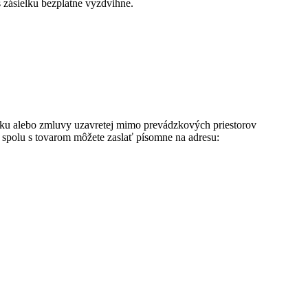
s zásielku bezplatne vyzdvihne.
iaľku alebo zmluvy uzavretej mimo prevádzkových priestorov
 spolu s tovarom môžete zaslať písomne na adresu: