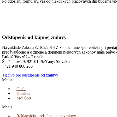
Po odoslaní formuláru vás do niekoľkých pracovných dní budeme te
Odstúpenie od kúpnej zmluvy
Na základe Zákona č. 102/2014 Z.z. o ochrane spotrebiteľa pri preda
predávajúceho a o zmene a doplnení niektorých zákonov máte právo o
Lukáš Vavrúš – Lucale
Štefániková 9, 921 01 Piešťany, Slovakia
+421 940 806 206
Tlačivo pre odstúpenie od zmluvy
Menu
O nás
Kontakt
Môj účet
Menu
Reklamácia a odstúpenie od zmluvy