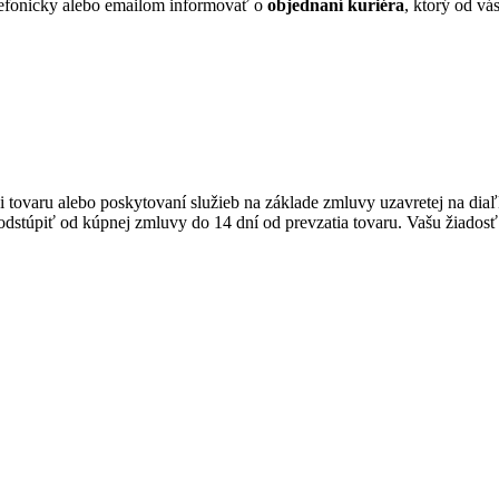
lefonicky alebo emailom informovať o
objednaní kuriéra
, ktorý od vá
ji tovaru alebo poskytovaní služieb na základe zmluvy uzavretej na d
dstúpiť od kúpnej zmluvy do 14 dní od prevzatia tovaru. Vašu žiadosť