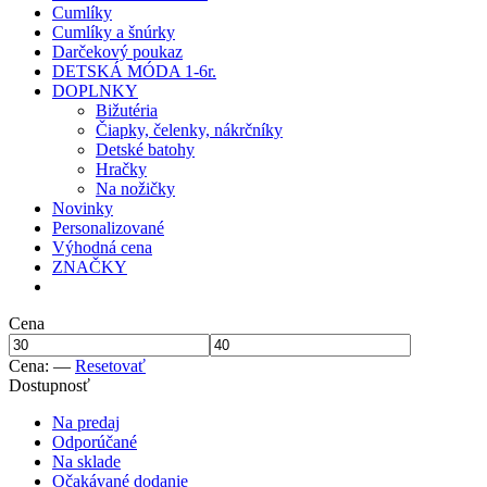
Cumlíky
Cumlíky a šnúrky
Darčekový poukaz
DETSKÁ MÓDA 1-6r.
DOPLNKY
Bižutéria
Čiapky, čelenky, nákrčníky
Detské batohy
Hračky
Na nožičky
Novinky
Personalizované
Výhodná cena
ZNAČKY
Cena
Cena:
—
Resetovať
Dostupnosť
Na predaj
Odporúčané
Na sklade
Očakávané dodanie