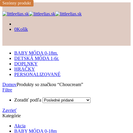
Sezónny produkt
0
Košík
BABY MÓDA 0-18m.
DETSKÁ MÓDA 1-6r.
DOPLNKY
HRAČKY
PERSONALIZOVANÉ
Domov
Produkty so značkou “Choucream”
Filtre
Zoradiť podľa
Zavrieť
Kategórie
Akcia
BABY MÓDA 0-18m