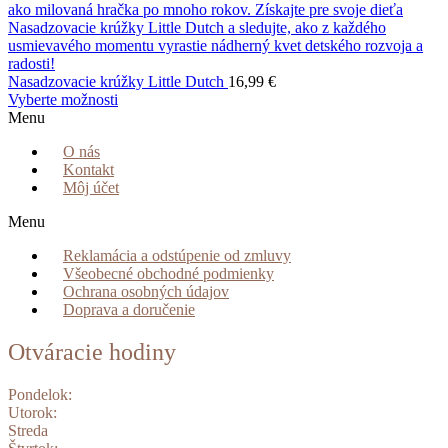
Nasadzovacie krúžky Little Dutch
16,99
€
Vyberte možnosti
Menu
O nás
Kontakt
Môj účet
Menu
Reklamácia a odstúpenie od zmluvy
Všeobecné obchodné podmienky
Ochrana osobných údajov
Doprava a doručenie
Otváracie hodiny
Pondelok:
Utorok:
Streda