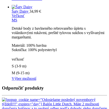
Šaty Daisy
34,99
€
Veľkosť
M
S
Detské body z bavlneného rebrovaného úpletu s
volánikovými rukávmi, prešité tylovou sukňou s vyšívanými
margarétami.
Materiál: 100% bavlna
Suknička: 100% polyester/tyl
veľkosť
S (3-9 m)
M (9-15 m)
Výber možností
Odporučiť produkty