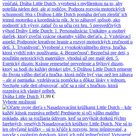
Dráha Little Dutch
31,99
€
Vyberte možnosti