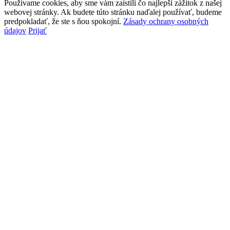
Používame cookies, aby sme vám zaistili čo najlepší zážitok z našej
webovej stránky. Ak budete túto stránku naďalej používať, budeme
predpokladať, že ste s ňou spokojní.
Zásady ochrany osobných
údajov
Prijať