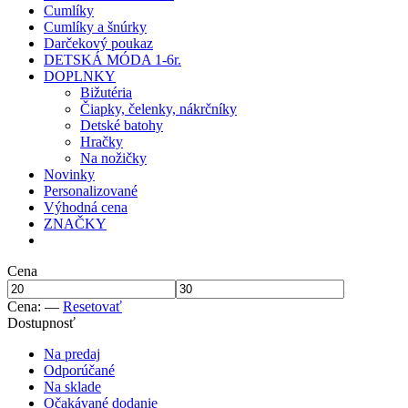
Cumlíky
Cumlíky a šnúrky
Darčekový poukaz
DETSKÁ MÓDA 1-6r.
DOPLNKY
Bižutéria
Čiapky, čelenky, nákrčníky
Detské batohy
Hračky
Na nožičky
Novinky
Personalizované
Výhodná cena
ZNAČKY
Cena
Cena:
—
Resetovať
Dostupnosť
Na predaj
Odporúčané
Na sklade
Očakávané dodanie