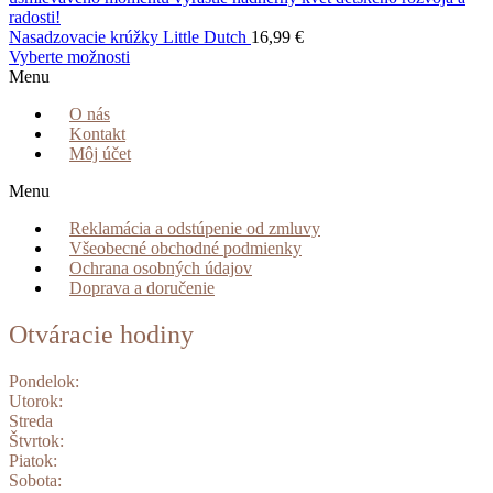
Nasadzovacie krúžky Little Dutch
16,99
€
Vyberte možnosti
Menu
O nás
Kontakt
Môj účet
Menu
Reklamácia a odstúpenie od zmluvy
Všeobecné obchodné podmienky
Ochrana osobných údajov
Doprava a doručenie
Otváracie hodiny
Pondelok:
Utorok:
Streda
Štvrtok:
Piatok:
Sobota: