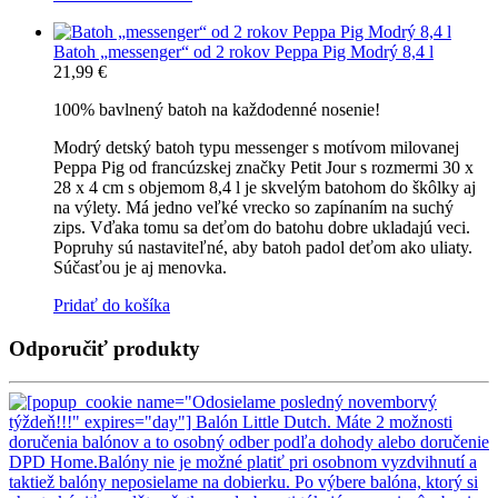
Batoh „messenger“ od 2 rokov Peppa Pig Modrý 8,4 l
21,99
€
100% bavlnený batoh na každodenné nosenie!
Modrý detský batoh typu messenger s motívom milovanej
Peppa Pig od francúzskej značky Petit Jour s rozmermi 30 x
28 x 4 cm s objemom 8,4 l je skvelým batohom do škôlky aj
na výlety. Má jedno veľké vrecko so zapínaním na suchý
zips. Vďaka tomu sa deťom do batohu dobre ukladajú veci.
Popruhy sú nastaviteľné, aby batoh padol deťom ako uliaty.
Súčasťou je aj menovka.
Pridať do košíka
Odporučiť produkty