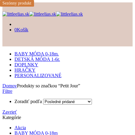
Sezónny produkt
Sezónny produkt
0
Košík
BABY MÓDA 0-18m.
DETSKÁ MÓDA 1-6r.
DOPLNKY
HRAČKY
PERSONALIZOVANÉ
Domov
Produkty so značkou “Petit Jour”
Filtre
Zoradiť podľa
Zavrieť
Kategórie
Akcia
BABY MÓDA 0-18m