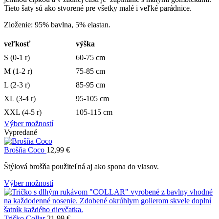
Tieto šaty sú ako stvorené pre všetky malé i veľké parádnice.
Zloženie: 95% bavlna, 5% elastan.
veľkosť
výška
S (0-1 r)
60-75 cm
M (1-2 r)
75-85 cm
L (2-3 r)
85-95 cm
XL (3-4 r)
95-105 cm
XXL (4-5 r)
105-115 cm
Výber možností
Vypredané
Brošňa Coco
12,99
€
Štýlová brošňa použiteľná aj ako spona do vlasov.
Výber možností
Tričko Collar
21,99
€