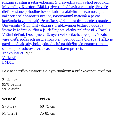
Tričko Ballet
19,99
€
Veľkosť
L
M
XL
Bavlnené tričko “Ballet” s dlhým rukávom a vrúbkovanou textúrou.
Zloženie:
95% bavlna
5% elastán
veľkosť
výška
S (0-1 r)
60-75 cm
M (1-2 r)
75-85 cm