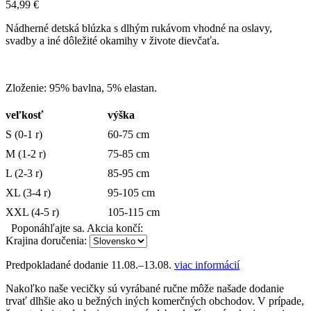
54,99
€
Nádherné detská blúzka s dlhým rukávom vhodné na oslavy,
svadby a iné dôležité okamihy v živote dievčaťa.
Zloženie: 95% bavlna, 5% elastan.
veľkosť
výška
S (0-1 r)
60-75 cm
M (1-2 r)
75-85 cm
L (2-3 r)
85-95 cm
XL (3-4 r)
95-105 cm
XXL (4-5 r)
105-115 cm
Poponáhľajte sa. Akcia končí:
Krajina doručenia:
Predpokladané dodanie
11.08.–13.08.
viac informácií
Nakoľko naše vecičky sú vyrábané ručne môže našade dodanie
trvať dlhšie ako u bežných iných komerčných obchodov. V prípade,