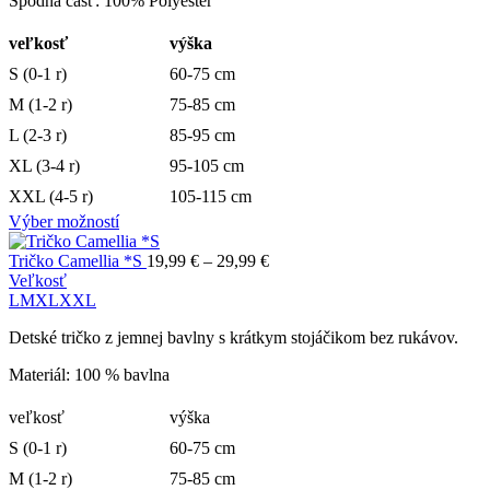
Spodná časť: 100% Polyester
veľkosť
výška
S (0-1 r)
60-75 cm
M (1-2 r)
75-85 cm
L (2-3 r)
85-95 cm
XL (3-4 r)
95-105 cm
XXL (4-5 r)
105-115 cm
Výber možností
Tričko Camellia *S
19,99
€
–
29,99
€
Veľkosť
L
M
XL
XXL
Detské tričko z jemnej bavlny s krátkym stojáčikom bez rukávov.
Materiál: 100 % bavlna
veľkosť
výška
S (0-1 r)
60-75 cm
M (1-2 r)
75-85 cm