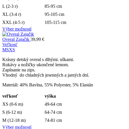
L (2-3 r)
85-95 cm
XL (3-4 r)
95-105 cm
XXL (4-5 r)
105-115 cm
Výber možností
Overal Zajačik
39,99
€
Veľkosť
M
S
XS
Krásny detský overal s dlhými. uškami.
Rukávy a nožičky ukončené lemom.
Zapínanie na zips.
Vhodný do chladných jesenných a jarných dní.
Materiál: 40% Bavlna, 55% Polyester, 5% Elastán
veľkosť
výška
XS (0-6 m)
49-64 cm
S (6-12 m)
64-74 cm
M (12-18 m)
74-81 cm
Výber možností