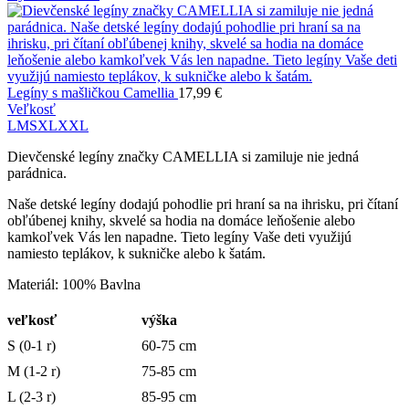
Legíny s mašličkou Camellia
17,99
€
Veľkosť
L
M
S
XL
XXL
Dievčenské legíny značky CAMELLIA si zamiluje nie jedná
parádnica.
Naše detské legíny dodajú pohodlie pri hraní sa na ihrisku, pri čítaní
obľúbenej knihy, skvelé sa hodia na domáce leňošenie alebo
kamkoľvek Vás len napadne. Tieto legíny Vaše deti využijú
namiesto teplákov, k sukničke alebo k šatám.
Materiál: 100% Bavlna
veľkosť
výška
S (0-1 r)
60-75 cm
M (1-2 r)
75-85 cm
L (2-3 r)
85-95 cm