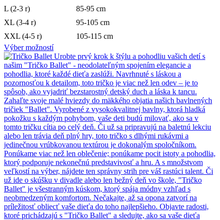
L (2-3 r)
85-95 cm
XL (3-4 r)
95-105 cm
XXL (4-5 r)
105-115 cm
Výber možností