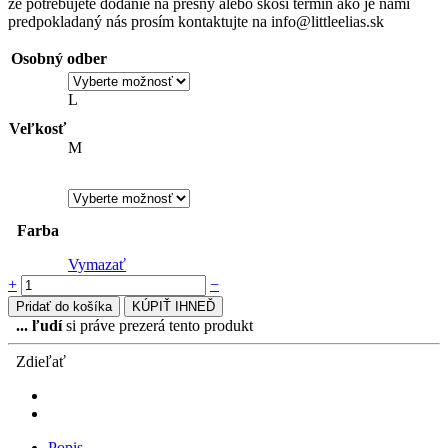
že potrebujete dodanie na presný alebo skoší termín ako je nami
predpokladaný nás prosím kontaktujte na info@littleelias.sk
Osobný odber
L
Veľkosť
M
Farba
Vymazať
+
−
Pridať do košíka
KÚPIŤ IHNEĎ
...
ľudí
si práve prezerá tento produkt
Zdieľať
Popis