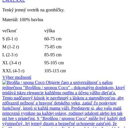
L
M
XL
XXL
Tenký jemný svetrík na gombíčky.
Materiál: 100% bavlna
veľkosť
výška
S (0-1 r)
60-75 cm
M (1-2 r)
75-85 cm
L (2-3 r)
85-95 cm
XL (3-4 r)
95-105 cm
XXL (4-5 r)
105-115 cm
Výber možností