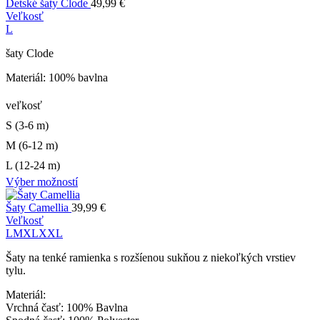
Detské šaty Clode
49,99
€
Veľkosť
L
šaty Clode
Materiál: 100% bavlna
veľkosť
S (3-6 m)
M (6-12 m)
L (12-24 m)
Výber možností
Šaty Camellia
39,99
€
Veľkosť
L
M
XL
XXL
Šaty na tenké ramienka s rozšíenou sukňou z niekoľkých vrstiev
tylu.
Materiál:
Vrchná časť: 100% Bavlna