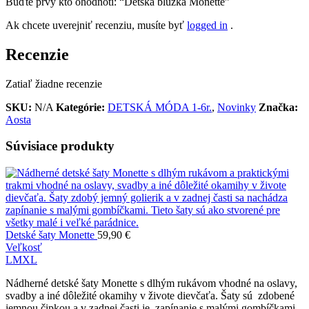
Buďte prvý kto ohodnotí: “Detská blúzka Monette”
Ak chcete uverejniť recenziu, musíte byť
logged in
.
Recenzie
Zatiaľ žiadne recenzie
SKU:
N/A
Kategórie:
DETSKÁ MÓDA 1-6r.
,
Novinky
Značka:
Aosta
Súvisiace produkty
Detské šaty Monette
59,90
€
Veľkosť
L
M
XL
Nádherné detské šaty Monette s dlhým rukávom vhodné na oslavy,
svadby a iné dôležité okamihy v živote dievčaťa. Šaty sú zdobené
jemnou čipkou a v zadnej časti je zapínanie s malými gombíčkami.