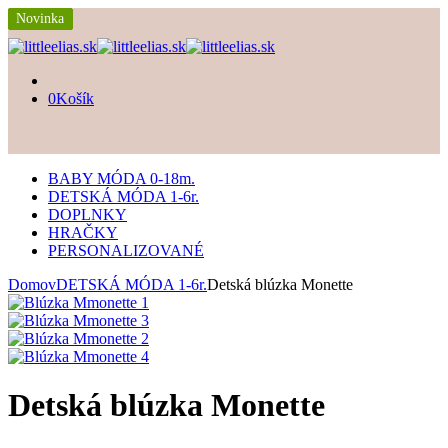
Novinka
Novinka
Novinka
Novinka
Novinka
0
Košík
BABY MÓDA 0-18m.
DETSKÁ MÓDA 1-6r.
DOPLNKY
HRAČKY
PERSONALIZOVANÉ
Domov
DETSKÁ MÓDA 1-6r.
Detská blúzka Monette
Detská blúzka Monette