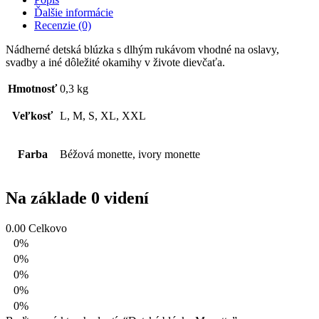
Ďalšie informácie
Recenzie (0)
Nádherné detská blúzka s dlhým rukávom vhodné na oslavy,
svadby a iné dôležité okamihy v živote dievčaťa.
Hmotnosť
0,3 kg
Veľkosť
L, M, S, XL, XXL
Farba
Béžová monette, ivory monette
Na základe 0 videní
0.00
Celkovo
0%
0%
0%
0%
0%