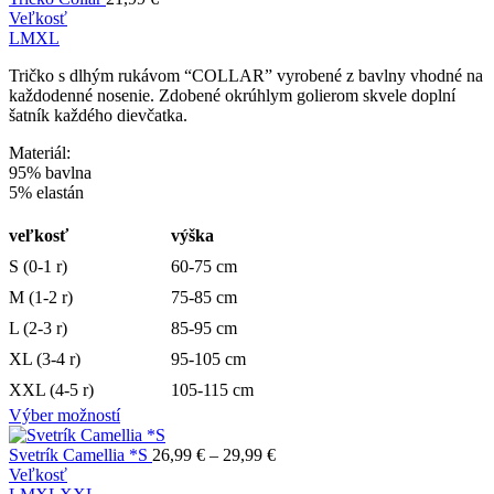
Veľkosť
L
M
XL
Tričko s dlhým rukávom “COLLAR” vyrobené z bavlny vhodné na
každodenné nosenie. Zdobené okrúhlym golierom skvele doplní
šatník každého dievčatka.
Materiál:
95% bavlna
5% elastán
veľkosť
výška
S (0-1 r)
60-75 cm
M (1-2 r)
75-85 cm
L (2-3 r)
85-95 cm
XL (3-4 r)
95-105 cm
XXL (4-5 r)
105-115 cm
Výber možností
Svetrík Camellia *S
26,99
€
–
29,99
€
Veľkosť