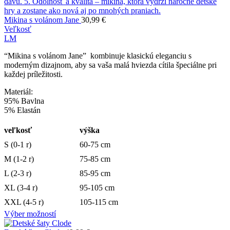
Mikina s volánom Jane
30,99
€
Veľkosť
L
M
“Mikina s volánom Jane” kombinuje klasickú eleganciu s
moderným dizajnom, aby sa vaša malá hviezda cítila špeciálne pri
každej príležitosti.
Materiál:
95% Bavlna
5% Elastán
veľkosť
výška
S (0-1 r)
60-75 cm
M (1-2 r)
75-85 cm
L (2-3 r)
85-95 cm
XL (3-4 r)
95-105 cm
XXL (4-5 r)
105-115 cm
Výber možností