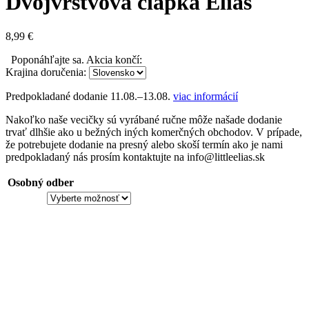
Dvojvrstvová čiapka Elias
8,99
€
Poponáhľajte sa. Akcia končí:
Krajina doručenia:
Predpokladané dodanie
11.08.–13.08.
viac informácií
Nakoľko naše vecičky sú vyrábané ručne môže našade dodanie
trvať dlhšie ako u bežných iných komerčných obchodov. V prípade,
že potrebujete dodanie na presný alebo skoší termín ako je nami
predpokladaný nás prosím kontaktujte na info@littleelias.sk
Osobný odber