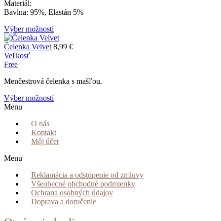
Materiál:
Bavlna: 95%, Elastán 5%
Výber možností
Čelenka Velvet
8,99
€
Veľkosť
Free
Menčestrová čelenka s mašľou.
Výber možností
Menu
O nás
Kontakt
Môj účet
Menu
Reklamácia a odstúpenie od zmluvy
Všeobecné obchodné podmienky
Ochrana osobných údajov
Doprava a doručenie