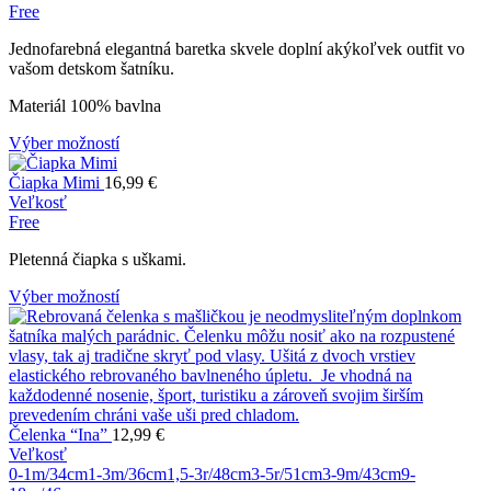
Free
Jednofarebná elegantná baretka skvele doplní akýkoľvek outfit vo
vašom detskom šatníku.
Materiál 100% bavlna
Výber možností
Čiapka Mimi
16,99
€
Veľkosť
Free
Pletenná čiapka s uškami.
Výber možností
Čelenka “Ina”
12,99
€
Veľkosť
0-1m/34cm
1-3m/36cm
1,5-3r/48cm
3-5r/51cm
3-9m/43cm
9-