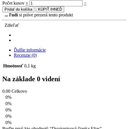
Počet kusov
+
−
Pridať do košíka
KÚPIŤ IHNEĎ
...
ľudí
si práve prezerá tento produkt
Zdieľať
Ďalšie informácie
Recenzie (0)
Hmotnosť
0,1 kg
Na základe 0 videní
0.00
Celkovo
0%
0%
0%
0%
0%
Buďte prvý kto ohodnotí: “Dvojvrstvová čiapka Elias”