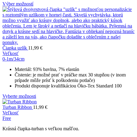
Výber možností
Čiapka uzlík
11,99
€
Veľkosť
0-1m/34cm
Materiál: 93% bavlna, 7% elastán
Čistenie: je možné prať v práčke max 30 stupňou (v inom
prípade môže prísť k poškodeniu potlače)
Produkt disponuje kvalifikáciou Öko-Tex Standard 100
Vyberte možnosti
Turban Ribbon
11,99
€
Veľkosť
Free
Krásná čiapka-turban s veľkou mašľou.