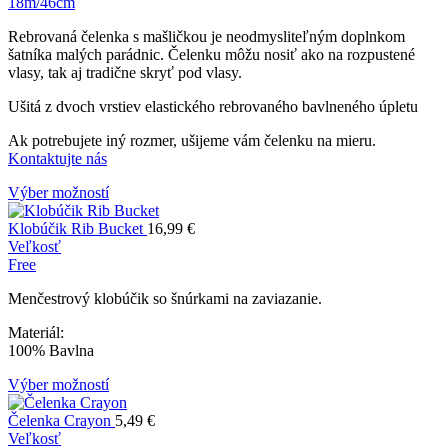
18m/46cm
Rebrovaná čelenka s mašličkou je neodmysliteľným doplnkom
šatníka malých parádnic. Čelenku môžu nosiť ako na rozpustené
vlasy, tak aj tradične skryť pod vlasy.
Ušitá z dvoch vrstiev elastického rebrovaného bavlneného úpletu
Ak potrebujete iný rozmer, ušijeme vám čelenku na mieru.
Kontaktujte nás
Výber možností
Klobúčik Rib Bucket
16,99
€
Veľkosť
Free
Menčestrový klobúčik so šnúrkami na zaviazanie.
Materiál:
100% Bavlna
Výber možností
Čelenka Crayon
5,49
€
Veľkosť