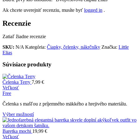
Ak chcete uverejniť recenziu, musíte byť
logged in
.
Recenzie
Zatiaľ žiadne recenzie
SKU:
N/A
Kategória:
Čiapky, čelenky, nákrčníky
Značka:
Little
Elias
Súvisiace produkty
Čelenka Terry
7,99
€
Veľkosť
Free
Čelenka s mašľou z príjemného mäkkého a hrejivého materiálu.
Výber možností
Baretka mochi
19,99
€
Veľkosť