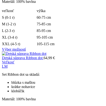
Materíál: 100% bavlna
veľkosť
výška
S (0-1 r)
60-75 cm
M (1-2 r)
75-85 cm
L (2-3 r)
85-95 cm
XL (3-4 r)
95-105 cm
XXL (4-5 r)
105-115 cm
Výber možností
Detská súprava Ribbon dot
64,99
€
Veľkosť
L
M
Set Ribbon dot sa skladá:
blúzka s mašlou
krátke nohavice
klobúčik
Materiál: 100% bavlna