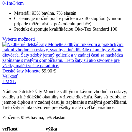
0-1m/34cm
Materiál: 93% bavlna, 7% elastán
Čistenie: je možné prať v práčke max 30 stupňou (v inom
prípade môže prísť k poškodeniu potlače)
Produkt disponuje kvalifikáciou Öko-Tex Standard 100
Vyberte možnosti
Detské šaty Monette
59,90
€
Veľkosť
L
M
XL
Nádherné detské šaty Monette s dlhým rukávom vhodné na oslavy,
svadby a iné dôležité okamihy v živote dievčaťa. Šaty sú zdobené
jemnou čipkou a v zadnej časti je zapínanie s malými gombíčkami.
Tieto šaty sú ako stvorené pre všetky malé i veľké parádnice.
Zloženie: 95% bavlna, 5% elastan.
veľkosť
výška