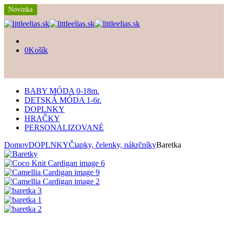
Novinka
Novinka
Novinka
0
Košík
BABY MÓDA 0-18m.
DETSKÁ MÓDA 1-6r.
DOPLNKY
HRAČKY
PERSONALIZOVANÉ
Domov
DOPLNKY
Čiapky, čelenky, nákrčníky
Baretka