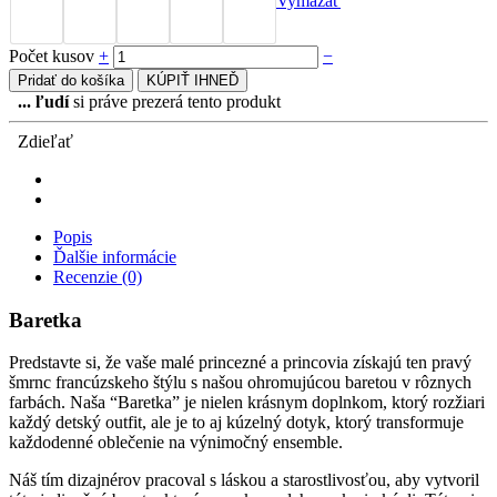
Vymazať
Počet kusov
+
−
Pridať do košíka
KÚPIŤ IHNEĎ
...
ľudí
si práve prezerá tento produkt
Zdieľať
Popis
Ďalšie informácie
Recenzie (0)
Baretka
Predstavte si, že vaše malé princezné a princovia získajú ten pravý
šmrnc francúzskeho štýlu s našou ohromujúcou baretou v rôznych
farbách. Naša “Baretka” je nielen krásnym doplnkom, ktorý rozžiari
každý detský outfit, ale je to aj kúzelný dotyk, ktorý transformuje
každodenné oblečenie na výnimočný ensemble.
Náš tím dizajnérov pracoval s láskou a starostlivosťou, aby vytvoril