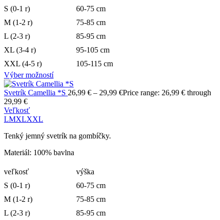
S (0-1 r)
60-75 cm
M (1-2 r)
75-85 cm
L (2-3 r)
85-95 cm
XL (3-4 r)
95-105 cm
XXL (4-5 r)
105-115 cm
Výber možností
Svetrík Camellia *S
26,99
€
–
29,99
€
Price range: 26,99 € through
29,99 €
Veľkosť
L
M
XL
XXL
Tenký jemný svetrík na gombíčky.
Materiál: 100% bavlna
veľkosť
výška
S (0-1 r)
60-75 cm
M (1-2 r)
75-85 cm
L (2-3 r)
85-95 cm