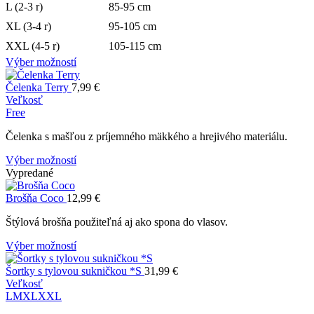
L (2-3 r)
85-95 cm
XL (3-4 r)
95-105 cm
XXL (4-5 r)
105-115 cm
Výber možností
Čelenka Terry
7,99
€
Veľkosť
Free
Čelenka s mašľou z príjemného mäkkého a hrejivého materiálu.
Výber možností
Vypredané
Brošňa Coco
12,99
€
Štýlová brošňa použiteľná aj ako spona do vlasov.
Výber možností
Šortky s tylovou sukničkou *S
31,99
€
Veľkosť
L
M
XL
XXL