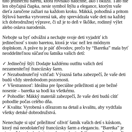
túto jedinečnú baretu, ktorá rovnako nadchne, ako i okúzli. Táto nie
len obyčajná čiapka, nesie symbol štýlu a elegance, ktorým vaše
dieťa zaručene zažiari na každom kroku. Mäkká, pohodlná a pritom
štýlová baretka vytvorená tak, aby sprevádzala vaše deti na každej
ich dobrodružnej výprave, či už je to deň v škôlke, rodinný výlet
alebo oslava narodenín.
Nebojte sa byť odvážni a nechajte svoje deti vyjadriť ich
jedinečnosť s touto baretou, ktorá je viac než len módnym
doplnkom. A práve tu je päť dôvodov, prečo by “Baretka” mala byť
neoddeliteľnou súčasťou šatníka vašich detí:
✓ Jedinečný štýl: Dodajte každému outfitu vašich detí
nezameniteľný francúzsky šarm.
✓ Nezabudnuteľný vzhľad: Výrazná farba zabezpečí, že vaše deti
budú vždy stredobodom pozornosti.
✓ Všestrannosť: Ideálna pre špeciálne príležitosti aj pre bežné
nosenie – baretka sa hodí ku všetkému.
✓ Pohodlie: Mäkký materiál zabezpečí, že vaše deti budú cítiť
pohodlie počas celého dňa.
✓ Kvalita: Vyrobená s dôrazom na detail a kvalitu, aby vydržala
všetky detské dobrodružstvá.
Nenechajte si ujsť príležitosť oživiť šatník vašich detí s kúskom,
ktorý má neodolateľný francúzsky šarm a eleganciu. “Baretka” je