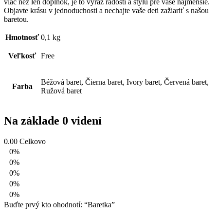
viac než len doplnok, je to výraz radosti a štýlu pre vaše najmenšie.
Objavte krásu v jednoduchosti a nechajte vaše deti zažiariť s našou
baretou.
Hmotnosť
0,1 kg
Veľkosť
Free
Béžová baret, Čierna baret, Ivory baret, Červená baret,
Farba
Ružová baret
Na základe 0 videní
0.00
Celkovo
0%
0%
0%
0%
0%
Buďte prvý kto ohodnotí: “Baretka”