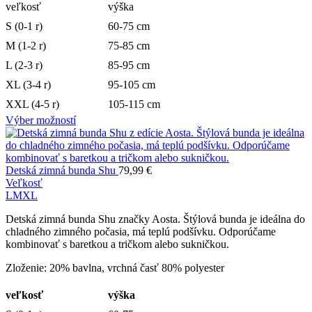
veľkosť
výška
S (0-1 r)
60-75 cm
M (1-2 r)
75-85 cm
L (2-3 r)
85-95 cm
XL (3-4 r)
95-105 cm
XXL (4-5 r)
105-115 cm
Výber možností
Detská zimná bunda Shu
79,99
€
Veľkosť
L
M
XL
Detská zimná bunda Shu značky Aosta. Štýlová bunda je ideálna do
chladného zimného počasia, má teplú podšívku. Odporúčame
kombinovať s baretkou a tričkom alebo sukničkou.
Zloženie: 20% bavlna, vrchná časť 80% polyester
veľkosť
výška