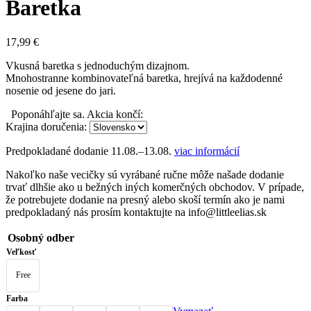
Baretka
17,99
€
Vkusná baretka s jednoduchým dizajnom.
Mnohostranne kombinovateľná baretka, hrejívá na každodenné
nosenie od jesene do jari.
Poponáhľajte sa. Akcia končí:
Krajina doručenia:
Predpokladané dodanie
11.08.–13.08.
viac informácií
Nakoľko naše vecičky sú vyrábané ručne môže našade dodanie
trvať dlhšie ako u bežných iných komerčných obchodov. V prípade,
že potrebujete dodanie na presný alebo skoší termín ako je nami
predpokladaný nás prosím kontaktujte na info@littleelias.sk
Osobný odber
Veľkosť
Free
Farba