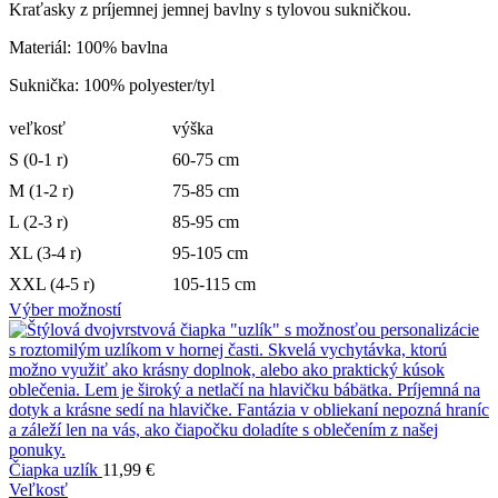
Kraťasky z príjemnej jemnej bavlny s tylovou sukničkou.
Materiál: 100% bavlna
Suknička: 100% polyester/tyl
veľkosť
výška
S (0-1 r)
60-75 cm
M (1-2 r)
75-85 cm
L (2-3 r)
85-95 cm
XL (3-4 r)
95-105 cm
XXL (4-5 r)
105-115 cm
Výber možností
Čiapka uzlík
11,99
€
Veľkosť