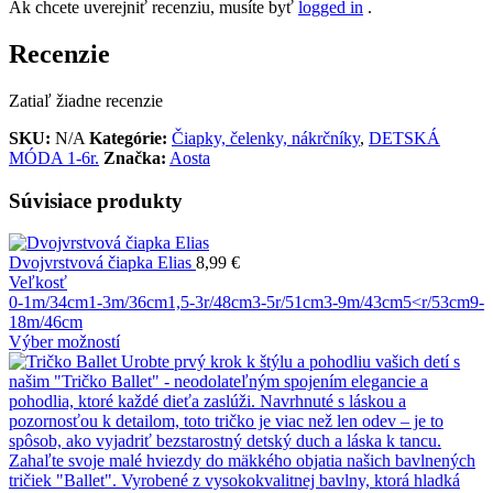
Ak chcete uverejniť recenziu, musíte byť
logged in
.
Recenzie
Zatiaľ žiadne recenzie
SKU:
N/A
Kategórie:
Čiapky, čelenky, nákrčníky
,
DETSKÁ
MÓDA 1-6r.
Značka:
Aosta
Súvisiace produkty
Dvojvrstvová čiapka Elias
8,99
€
Veľkosť
0-1m/34cm
1-3m/36cm
1,5-3r/48cm
3-5r/51cm
3-9m/43cm
5<r/53cm
9-
18m/46cm
Výber možností