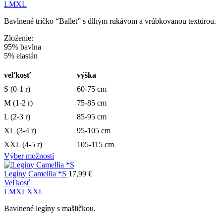
L
M
XL
Bavlnené tričko “Ballet” s dlhým rukávom a vrúbkovanou textúrou.
Zloženie:
95% bavlna
5% elastán
veľkosť
výška
S (0-1 r)
60-75 cm
M (1-2 r)
75-85 cm
L (2-3 r)
85-95 cm
XL (3-4 r)
95-105 cm
XXL (4-5 r)
105-115 cm
Výber možností
Legíny Camellia *S
17,99
€
Veľkosť
L
M
XL
XXL
Bavlnené legíny s mašličkou.