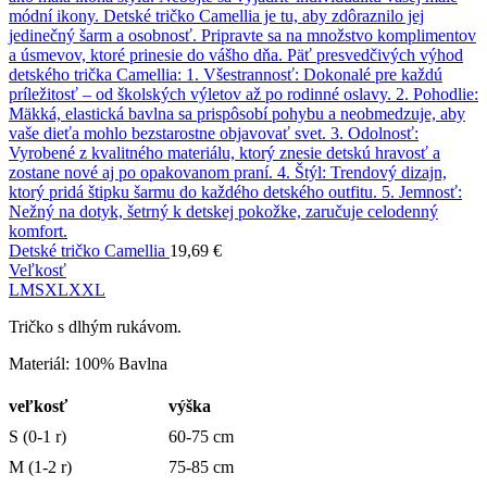
Detské tričko Camellia
19,69
€
Veľkosť
L
M
S
XL
XXL
Tričko s dlhým rukávom.
Materiál: 100% Bavlna
veľkosť
výška
S (0-1 r)
60-75 cm
M (1-2 r)
75-85 cm