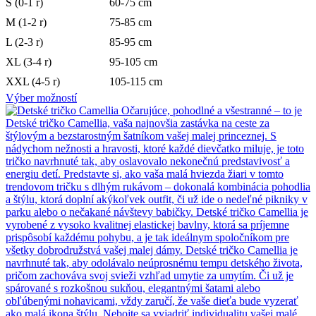
S (0-1 r)
60-75 cm
M (1-2 r)
75-85 cm
L (2-3 r)
85-95 cm
XL (3-4 r)
95-105 cm
XXL (4-5 r)
105-115 cm
Výber možností