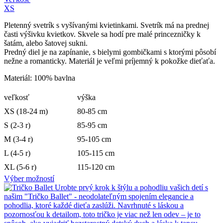
XS
Pletenný svetrík s vyšívanými kvietinkami. Svetrík má na prednej
časti výšivku kvietkov. Skvele sa hodí pre malé princezničky k
šatám, alebo šatovej sukni.
Predný diel je na zapínanie, s bielymi gombičkami s ktorými pôsobí
nežne a romanticky. Materiál je veľmi príjemný k pokožke dieťaťa.
Materiál: 100% bavlna
veľkosť
výška
XS (18-24 m)
80-85 cm
S (2-3 r)
85-95 cm
M (3-4 r)
95-105 cm
L (4-5 r)
105-115 cm
XL (5-6 r)
115-120 cm
Výber možností