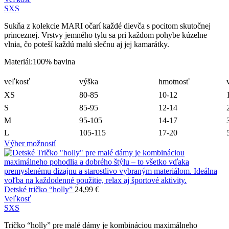
S
XS
Sukňa z kolekcie MARI očarí každé dievča s pocitom skutočnej
princeznej. Vrstvy jemného tylu sa pri každom pohybe kúzelne
vlnia, čo poteší každú malú slečnu aj jej kamarátky.
Materiál:100% bavlna
veľkosť
výška
hmotnosť
XS
80-85
10-12
S
85-95
12-14
M
95-105
14-17
L
105-115
17-20
Výber možností
Detské tričko “holly”
24,99
€
Veľkosť
S
XS
Tričko “holly” pre malé dámy je kombináciou maximálneho