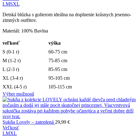
L
M
S
XL
Detská blúzka s golierom ideálna na doplnenie krásnych jesenno-
zimných outfitov.
Materiál: 100% Bavlna
veľkosť
výška
S (0-1 r)
60-75 cm
M (1-2 r)
75-85 cm
L (2-3 r)
85-95 cm
XL (3-4 r)
95-105 cm
XXL (4-5 r)
105-115 cm
Výber možností
Sukňa Lovely – zateplená
29,99
€
Veľkosť
L
M
XL