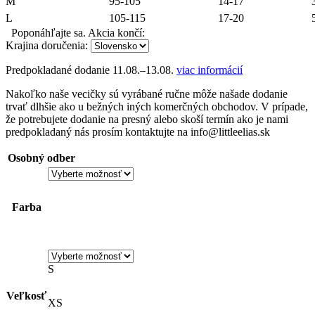
M
95-105
14-17
L
105-115
17-20
Poponáhľajte sa. Akcia končí:
Krajina doručenia:
Predpokladané dodanie
11.08.–13.08.
viac informácií
Nakoľko naše vecičky sú vyrábané ručne môže našade dodanie
trvať dlhšie ako u bežných iných komerčných obchodov. V prípade,
že potrebujete dodanie na presný alebo skoší termín ako je nami
predpokladaný nás prosím kontaktujte na info@littleelias.sk
Osobný odber
Farba
S
Veľkosť
XS