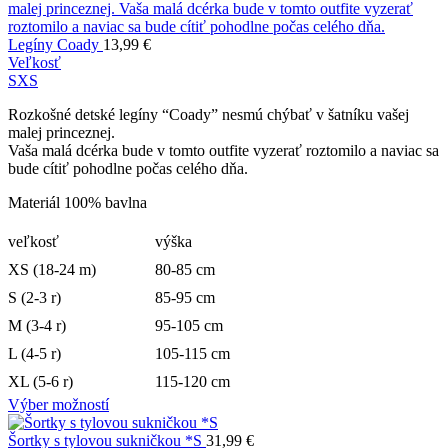
Legíny Coady
13,99
€
Veľkosť
S
XS
Rozkošné detské legíny “Coady” nesmú chýbať v šatníku vašej
malej princeznej.
Vaša malá dcérka bude v tomto outfite vyzerať roztomilo a naviac sa
bude cítiť pohodlne počas celého dňa.
Materiál 100% bavlna
veľkosť
výška
XS (18-24 m)
80-85 cm
S (2-3 r)
85-95 cm
M (3-4 r)
95-105 cm
L (4-5 r)
105-115 cm
XL (5-6 r)
115-120 cm
Výber možností
Šortky s tylovou sukničkou *S
31,99
€