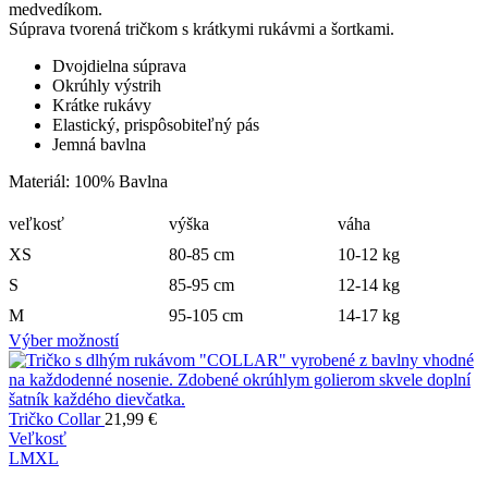
medvedíkom.
Súprava tvorená tričkom s krátkymi rukávmi a šortkami.
Dvojdielna súprava
Okrúhly výstrih
Krátke rukávy
Elastický, prispôsobiteľný pás
Jemná bavlna
Materiál: 100% Bavlna
veľkosť
výška
váha
XS
80-85 cm
10-12 kg
S
85-95 cm
12-14 kg
M
95-105 cm
14-17 kg
Výber možností
Tričko Collar
21,99
€
Veľkosť
L
M
XL