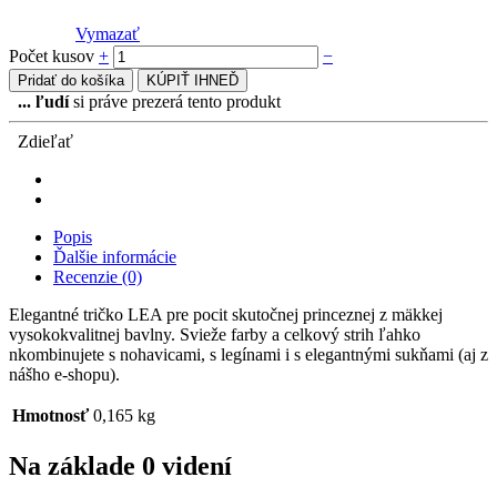
Vymazať
Počet kusov
+
−
Pridať do košíka
KÚPIŤ IHNEĎ
...
ľudí
si práve prezerá tento produkt
Zdieľať
Popis
Ďalšie informácie
Recenzie (0)
Elegantné tričko LEA pre pocit skutočnej princeznej z mäkkej
vysokokvalitnej bavlny. Svieže farby a celkový strih ľahko
nkombinujete s nohavicami, s legínami i s elegantnými sukňami (aj z
nášho e-shopu).
Hmotnosť
0,165 kg
Na základe 0 videní