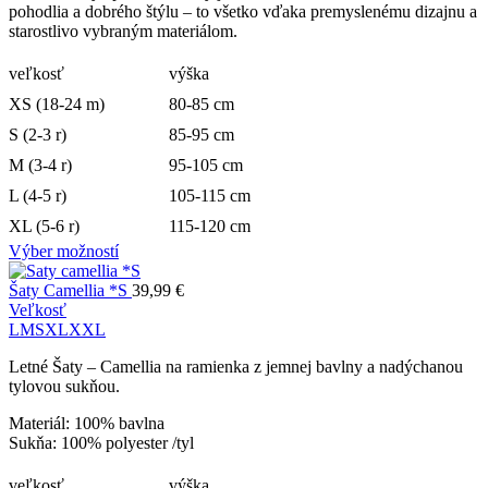
pohodlia a dobrého štýlu – to všetko vďaka premyslenému dizajnu a
starostlivo vybraným materiálom.
veľkosť
výška
XS (18-24 m)
80-85 cm
S (2-3 r)
85-95 cm
M (3-4 r)
95-105 cm
L (4-5 r)
105-115 cm
XL (5-6 r)
115-120 cm
Výber možností
Šaty Camellia *S
39,99
€
Veľkosť
L
M
S
XL
XXL
Letné Šaty – Camellia na ramienka z jemnej bavlny a nadýchanou
tylovou sukňou.
Materiál: 100% bavlna
Sukňa: 100% polyester /tyl
veľkosť
výška