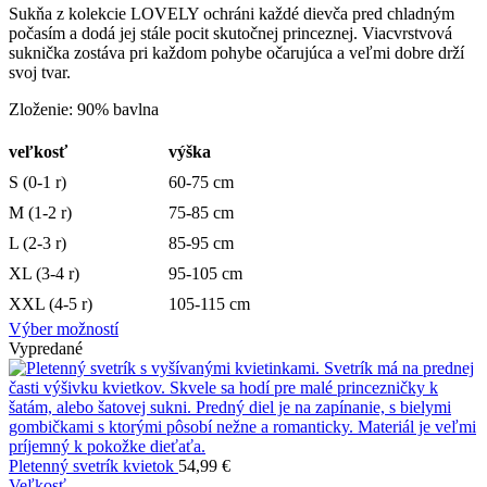
Sukňa z kolekcie LOVELY ochráni každé dievča pred chladným
počasím a dodá jej stále pocit skutočnej princeznej. Viacvrstvová
suknička zostáva pri každom pohybe očarujúca a veľmi dobre drží
svoj tvar.
Zloženie: 90% bavlna
veľkosť
výška
S (0-1 r)
60-75 cm
M (1-2 r)
75-85 cm
L (2-3 r)
85-95 cm
XL (3-4 r)
95-105 cm
XXL (4-5 r)
105-115 cm
Výber možností
Vypredané
Pletenný svetrík kvietok
54,99
€
Veľkosť