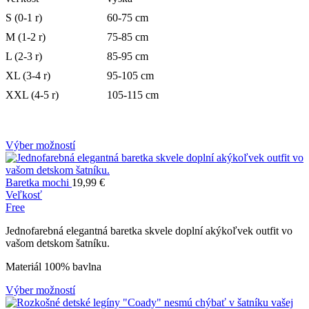
S (0-1 r)
60-75 cm
M (1-2 r)
75-85 cm
L (2-3 r)
85-95 cm
XL (3-4 r)
95-105 cm
XXL (4-5 r)
105-115 cm
Výber možností
Baretka mochi
19,99
€
Veľkosť
Free
Jednofarebná elegantná baretka skvele doplní akýkoľvek outfit vo
vašom detskom šatníku.
Materiál 100% bavlna
Výber možností