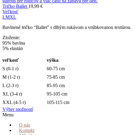
Tričko Ballet
19,99
€
Veľkosť
L
M
XL
Bavlnené tričko “Ballet” s dlhým rukávom a vrúbkovanou textúrou.
Zloženie:
95% bavlna
5% elastán
veľkosť
výška
S (0-1 r)
60-75 cm
M (1-2 r)
75-85 cm
L (2-3 r)
85-95 cm
XL (3-4 r)
95-105 cm
XXL (4-5 r)
105-115 cm
Výber možností
Menu
O nás
Kontakt