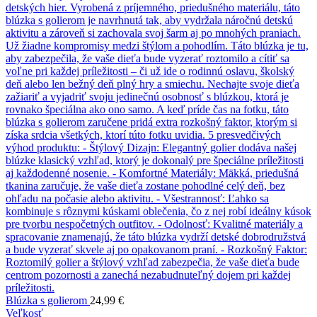
Blúzka s golierom
24,99
€
Veľkosť