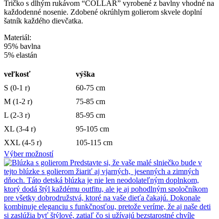
Tričko s dlhým rukávom “COLLAR” vyrobené z bavlny vhodné na
každodenné nosenie. Zdobené okrúhlym golierom skvele doplní
šatník každého dievčatka.
Materiál:
95% bavlna
5% elastán
veľkosť
výška
S (0-1 r)
60-75 cm
M (1-2 r)
75-85 cm
L (2-3 r)
85-95 cm
XL (3-4 r)
95-105 cm
XXL (4-5 r)
105-115 cm
Výber možností