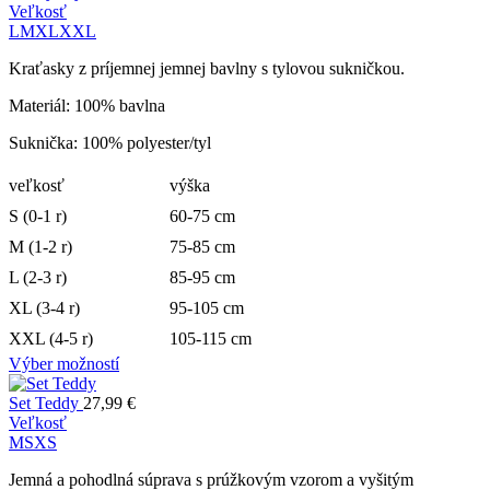
Veľkosť
L
M
XL
XXL
Kraťasky z príjemnej jemnej bavlny s tylovou sukničkou.
Materiál: 100% bavlna
Suknička: 100% polyester/tyl
veľkosť
výška
S (0-1 r)
60-75 cm
M (1-2 r)
75-85 cm
L (2-3 r)
85-95 cm
XL (3-4 r)
95-105 cm
XXL (4-5 r)
105-115 cm
Výber možností
Set Teddy
27,99
€
Veľkosť
M
S
XS
Jemná a pohodlná súprava s prúžkovým vzorom a vyšitým