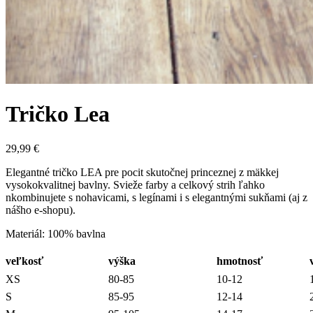
Tričko Lea
29,99
€
Elegantné tričko LEA pre pocit skutočnej princeznej z mäkkej
vysokokvalitnej bavlny. Svieže farby a celkový strih ľahko
nkombinujete s nohavicami, s legínami i s elegantnými sukňami (aj z
nášho e-shopu).
Materiál: 100% bavlna
veľkosť
výška
hmotnosť
XS
80-85
10-12
S
85-95
12-14