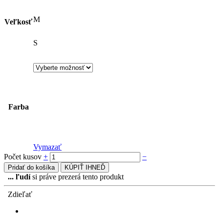
M
Veľkosť
S
Farba
Vymazať
Počet kusov
+
−
Pridať do košíka
KÚPIŤ IHNEĎ
...
ľudí
si práve prezerá tento produkt
Zdieľať