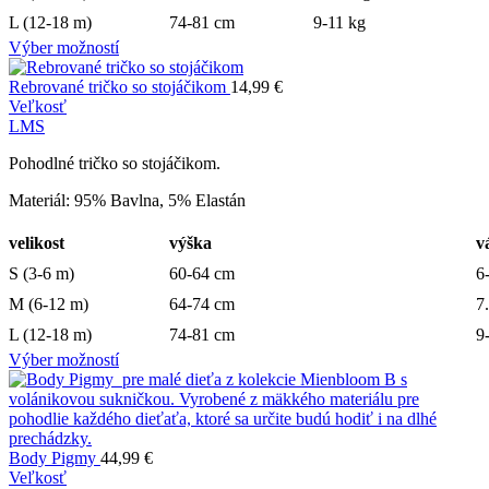
L (12-18 m)
74-81 cm
9-11 kg
Výber možností
Rebrované tričko so stojáčikom
14,99
€
Veľkosť
L
M
S
Pohodlné tričko so stojáčikom.
Materiál: 95% Bavlna, 5% Elastán
velikost
výška
v
S (3-6 m)
60-64 cm
6
M (6-12 m)
64-74 cm
7
L (12-18 m)
74-81 cm
9
Výber možností
Body Pigmy
44,99
€
Veľkosť