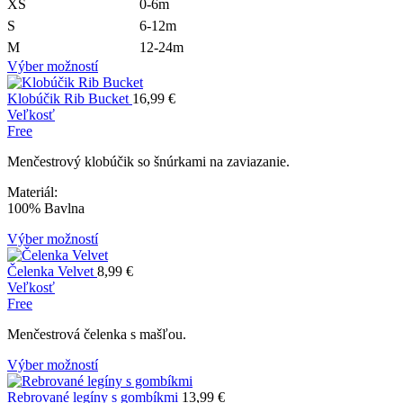
XS
0-6m
S
6-12m
M
12-24m
Výber možností
Klobúčik Rib Bucket
16,99
€
Veľkosť
Free
Menčestrový klobúčik so šnúrkami na zaviazanie.
Materiál:
100% Bavlna
Výber možností
Čelenka Velvet
8,99
€
Veľkosť
Free
Menčestrová čelenka s mašľou.
Výber možností
Rebrované legíny s gombíkmi
13,99
€