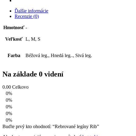
Ďalšie informácie
Recenzie (0)
Hmotnosť
-
Veľkosť
L, M, S
Farba
Béžová leg., Hnedá leg.., Sivá leg.
Na základe 0 videní
0.00
Celkovo
0%
0%
0%
0%
0%
Buďte prvý kto ohodnotí: “Rebrované legíny Rib”