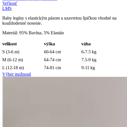
Veľkosť
L
M
S
Baby legíny s elastickým pásom a uzavretou špičkou vhodné na
koaždodenné nosenie.
Materiál: 95% Bavlna, 5% Elastán
velikost
výška
váha
S (3-6 m)
60-64 cm
6-7.5 kg
M (6-12 m)
64-74 cm
7.5-9 kg
L (12-18 m)
74-81 cm
9-11 kg
Výber možností