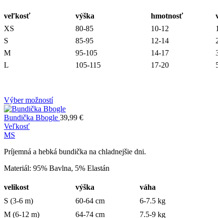
veľkosť
výška
hmotnosť
XS
80-85
10-12
S
85-95
12-14
M
95-105
14-17
L
105-115
17-20
Výber možností
Bundička Bbogle
39,99
€
Veľkosť
M
S
Príjemná a hebká bundička na chladnejšie dni.
Materiál: 95% Bavlna, 5% Elastán
velikost
výška
váha
S (3-6 m)
60-64 cm
6-7.5 kg
M (6-12 m)
64-74 cm
7.5-9 kg