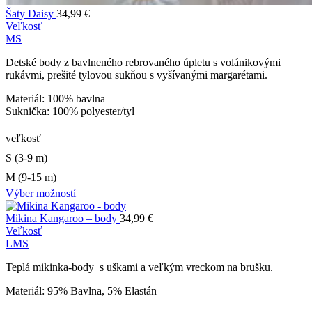
Šaty Daisy
34,99
€
Veľkosť
M
S
Detské body z bavlneného rebrovaného úpletu s volánikovými
rukávmi, prešité tylovou sukňou s vyšívanými margarétami.
Materiál: 100% bavlna
Suknička: 100% polyester/tyl
veľkosť
S (3-9 m)
M (9-15 m)
Výber možností
Mikina Kangaroo – body
34,99
€
Veľkosť
L
M
S
Teplá mikinka-body s uškami a veľkým vreckom na brušku.
Materiál: 95% Bavlna, 5% Elastán