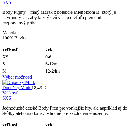
S
XS
Body Pigmy – malý zázrak z kolekcie Mienbloom B, ktorý je
navrhnutý tak, aby každý deň vášho dieťaťa premenil na
rozprávkový príbeh
Materiál:
100% Bavlna
veľkosť
vek
XS
0-6
S
6-12m
M
12-24m
Výber možností
Dupačky Mink
18,49
€
Veľkosť
S
XS
Jednoduché detské Body Fren pre vonkajšie hry, ale napríklad aj do
škôlky alebo na doma. Vhodné pre každodenné nosenie.
veľkosť
vek