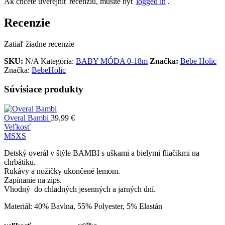
Ak chcete uverejniť recenziu, musíte byť
logged in
.
Recenzie
Zatiaľ žiadne recenzie
SKU:
N/A
Kategória:
BABY MÓDA 0-18m
Značka:
Bebe Holic
Značka:
BebeHolic
Súvisiace produkty
Overal Bambi
39,99
€
Veľkosť
M
S
XS
Detský overál v štýle BAMBI s uškami a bielymi fliačikmi na
chrbátiku.
Rukávy a nožičky ukončené lemom.
Zapínanie na zips.
Vhodný do chladných jesenných a jarných dní.
Materiál: 40% Bavlna, 55% Polyester, 5% Elastán