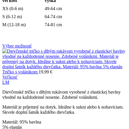
veľkosť
výška
XS (0-6 m)
49-64 cm
S (6-12 m)
64-74 cm
M (12-18 m)
74-81 cm
Výber možností
Tričko s volánikom
19,99
€
Veľkosť
L
M
Dievčenské tričko s dlhým rukávom vyrobené z elastickej bavlny
vhodné na každodenné nosenie. Zdobené volánikmi.
Materiál je príjemný na dotyk. Ideálne k sukni alebo k nohaviciam.
Skvele doplní šatník každého dievčatka.
Materiál: 95% bavlna
5% elastán