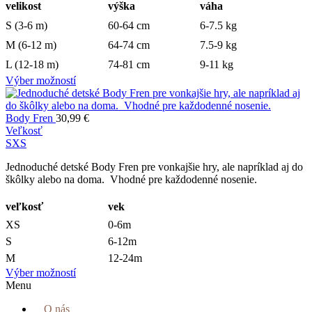
velikost
výška
váha
S (3-6 m)
60-64 cm
6-7.5 kg
M (6-12 m)
64-74 cm
7.5-9 kg
L (12-18 m)
74-81 cm
9-11 kg
Výber možností
Body Fren
30,99
€
Veľkosť
S
XS
Jednoduché detské Body Fren pre vonkajšie hry, ale napríklad aj do
škôlky alebo na doma. Vhodné pre každodenné nosenie.
veľkosť
vek
XS
0-6m
S
6-12m
M
12-24m
Výber možností
Menu
O nás