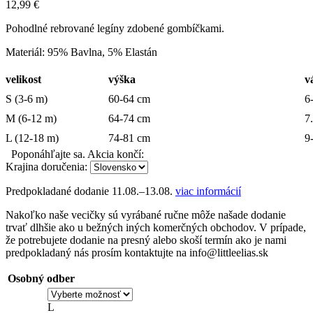
12,99
€
Pohodlné rebrované legíny zdobené gombíčkami.
Materiál: 95% Bavlna, 5% Elastán
velikost
výška
v
S (3-6 m)
60-64 cm
6
M (6-12 m)
64-74 cm
7
L (12-18 m)
74-81 cm
9
Poponáhľajte sa. Akcia končí:
Krajina doručenia:
Predpokladané dodanie
11.08.–13.08.
viac informácií
Nakoľko naše vecičky sú vyrábané ručne môže našade dodanie
trvať dlhšie ako u bežných iných komerčných obchodov. V prípade,
že potrebujete dodanie na presný alebo skoší termín ako je nami
predpokladaný nás prosím kontaktujte na info@littleelias.sk
Osobný odber
L