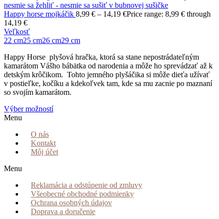
Happy horse mojkáčik
8,99
€
–
14,19
€
Price range: 8,99 € through
14,19 €
Veľkosť
22 cm
25 cm
26 cm
29 cm
Happy Horse plyšová hračka, ktorá sa stane nepostrádateľným
kamarátom Vášho bábätka od narodenia a môže ho sprevádzať až k
detským krôčikom. Tohto jemného plyšáčika si môže dieťa užívať
v postieľke, kočíku a kdekoľvek tam, kde sa mu zacnie po maznaní
so svojím kamarátom.
Výber možností
Menu
O nás
Kontakt
Môj účet
Menu
Reklamácia a odstúpenie od zmluvy
Všeobecné obchodné podmienky
Ochrana osobných údajov
Doprava a doručenie