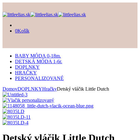
0
Košík
BABY MÓDA 0-18m.
DETSKÁ MÓDA 1-6r.
DOPLNKY
HRAČKY
PERSONALIZOVANÉ
Domov
DOPLNKY
Hračky
Detský vláčik Little Dutch
Detský vláčik Little Dutch