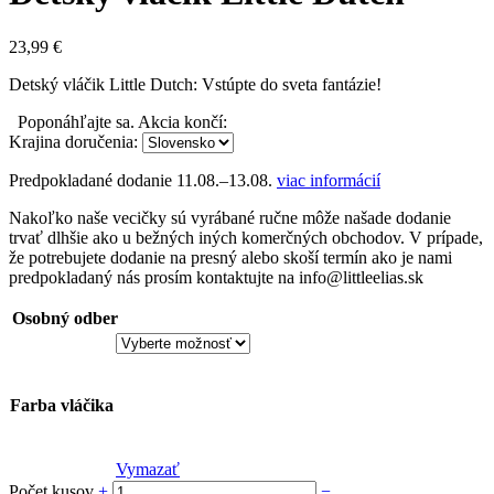
23,99
€
Detský vláčik Little Dutch: Vstúpte do sveta fantázie!
Poponáhľajte sa. Akcia končí:
Krajina doručenia:
Predpokladané dodanie
11.08.–13.08.
viac informácií
Nakoľko naše vecičky sú vyrábané ručne môže našade dodanie
trvať dlhšie ako u bežných iných komerčných obchodov. V prípade,
že potrebujete dodanie na presný alebo skoší termín ako je nami
predpokladaný nás prosím kontaktujte na info@littleelias.sk
Osobný odber
Farba vláčika
Vymazať
Počet kusov
+
−