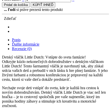
Pridať do košíka
KÚPIŤ IHNEĎ
...
ľudí
si práve prezerá tento produkt
Zdieľať
Popis
Ďalšie informácie
Recenzie (0)
Detský vláčik Little Dutch: Vstúpte do sveta fantázie!
Odkryjte kúzlo nekonečných dobrodružstiev s detským vláčikom
Little Dutch! Tento šarmantný vláčik je navrhnutý tak, aby získal
srdcia vašich detí a prebudil v nich lásku k hre plnej fantázie. S jeho
živými farbami a robustnou konštrukciou je pripravený na každú
cestu, ktorú si vaše dieťa dokáže predstaviť.
Nechajte svoje deti vstúpiť do sveta, kde je každá hra cestou k
novým dobrodružstvám. Detský vláčik Little Dutch je viac než len
hračka – je to cestovný spoločník pre vaše najmenšie, ktorý im
ponúka hodiny zábavy a stimuluje ich kreativitu a motorické
zručnosti.