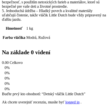
bezpečnosť, s použitím netoxických farieb a materiálov, ktoré sú
bezpečné pre vaše deti a životné prostredie.
5. Jednoduchá údržba – Hladký povrch a kvalitné materiály
uľahčujú čistenie, takže vláčik Little Dutch bude vždy pripravený na
ďalšiu jazdu.
Hmotnosť
1 kg
Farba vláčika
Modrá, Ružová
Na základe 0 videní
0.00
Celkovo
0%
0%
0%
0%
0%
Buďte prvý kto ohodnotí: “Detský vláčik Little Dutch”
Ak chcete uverejniť recenziu, musíte byť
logged in
.