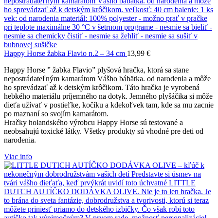
Happy Horse žabka Flavio n.2 – 34 cm
13,99
€
Happy Horse ” žabka Flavio” plyšová hračka, ktorá sa stane
nepostrádateľným kamarátom Vášho bábätka. od narodenia a môže
ho sprevádzať až k detským krôčikom. Táto hračka je vyrobená
hebkého materiálu príjemného na dotyk. Jemného plyšáčika si môže
dieťa užívať v postieľke, kočíku a kdekoľvek tam, kde sa mu zacnie
po maznaní so svojím kamarátom.
Hračky holandského výrobcu Happy Horse sú testované a
neobsahujú toxické látky. Všetky produkty sú vhodné pre deti od
narodenia.
Viac info