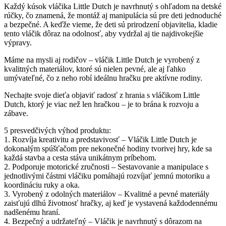
Každý kúsok vláčika Little Dutch je navrhnutý s ohľadom na detské
rúčky, čo znamená, že montáž aj manipulácia sú pre deti jednoduché
a bezpečné. A keďže vieme, že deti sú prirodzení objavitelia, kladie
tento vláčik dôraz na odolnosť, aby vydržal aj tie najdivokejšie
výpravy.
Máme na mysli aj rodičov – vláčik Little Dutch je vyrobený z
kvalitných materiálov, ktoré sú nielen pevné, ale aj ľahko
umývateľné, čo z neho robí ideálnu hračku pre aktívne rodiny.
Nechajte svoje dieťa objaviť radosť z hrania s vláčikom Little
Dutch, ktorý je viac než len hračkou – je to brána k rozvoju a
zábave.
5 presvedčivých výhod produktu:
1. Rozvíja kreativitu a predstavivosť – Vláčik Little Dutch je
dokonalým spúšťačom pre nekonečné hodiny tvorivej hry, kde sa
každá stavba a cesta stáva unikátnym príbehom.
2. Podporuje motorické zručnosti – Sestavovanie a manipulace s
jednotlivými částmi vláčiku pomáhajú rozvíjať jemnú motoriku a
koordináciu ruky a oka.
3. Vyrobený z odolných materiálov – Kvalitné a pevné materiály
zaisťujú dlhú životnosť hračky, aj keď je vystavená každodennému
nadšenému hraní.
4. Bezpečný a udržateľný – Vláčik je navrhnutý s dôrazom na