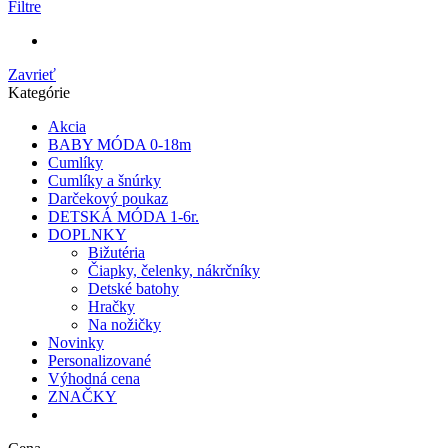
Filtre
Zavrieť
Kategórie
Akcia
BABY MÓDA 0-18m
Cumlíky
Cumlíky a šnúrky
Darčekový poukaz
DETSKÁ MÓDA 1-6r.
DOPLNKY
Bižutéria
Čiapky, čelenky, nákrčníky
Detské batohy
Hračky
Na nožičky
Novinky
Personalizované
Výhodná cena
ZNAČKY