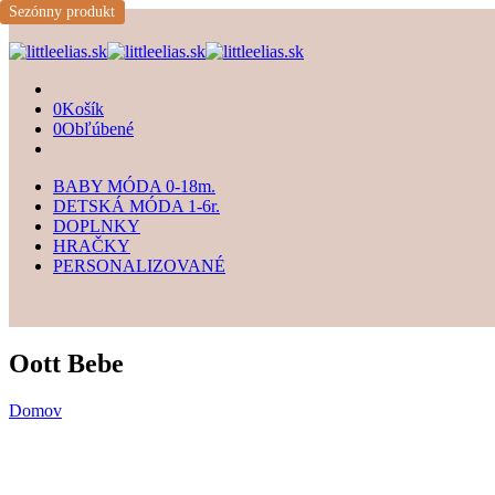
Sezónny produkt
0
Košík
0
Obľúbené
BABY MÓDA 0-18m.
DETSKÁ MÓDA 1-6r.
DOPLNKY
HRAČKY
PERSONALIZOVANÉ
Oott Bebe
Domov