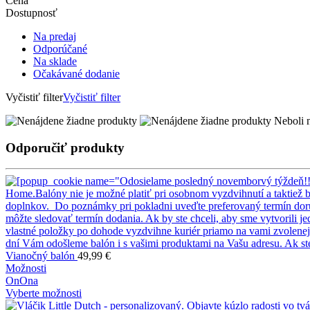
Cena
Dostupnosť
Na predaj
Odporúčané
Na sklade
Očakávané dodanie
Vyčistiť filter
Vyčistiť filter
Neboli n
Odporučiť produkty
Vianočný balón
49,99
€
Možnosti
On
Ona
Vyberte možnosti