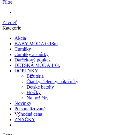
Filtre
Zavrieť
Kategórie
Akcia
BABY MÓDA 0-18m
Cumlíky
Cumlíky a šnúrky
Darčekový poukaz
DETSKÁ MÓDA 1-6r.
DOPLNKY
Bižutéria
Čiapky, čelenky, nákrčníky
Detské batohy
Hračky
Na nožičky
Novinky
Personalizované
Výhodná cena
ZNAČKY