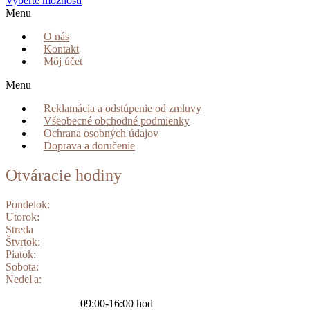
Vyberte možnosti
Menu
O nás
Kontakt
Môj účet
Menu
Reklamácia a odstúpenie od zmluvy
Všeobecné obchodné podmienky
Ochrana osobných údajov
Doprava a doručenie
Otváracie hodiny
Pondelok:
Utorok:
Streda
Štvrtok:
Piatok:
Sobota:
Nedeľa:
09:00-16:00 hod