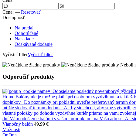
Cena
Cena:
—
Resetovať
Dostupnosť
Na predaj
Odporúčané
Na sklade
Očakávané dodanie
Vyčistiť filter
Vyčistiť filter
Neboli n
Odporučiť produkty
Vianočný balón
49,99
€
Možnosti
On
Ona