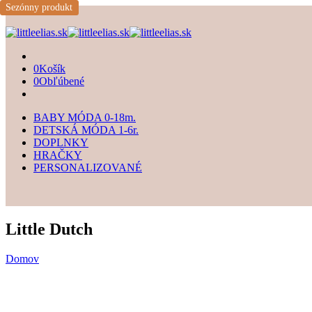
Sezónny produkt
0
Košík
0
Obľúbené
BABY MÓDA 0-18m.
DETSKÁ MÓDA 1-6r.
DOPLNKY
HRAČKY
PERSONALIZOVANÉ
Little Dutch
Domov