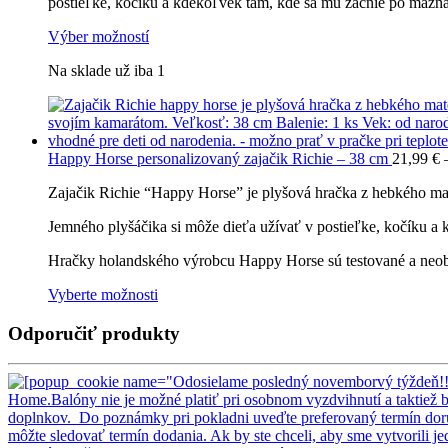
postieľke, kočíku a kdekoľvek tam, kde sa mu zacnie po mazn
Výber možností
Na sklade už iba 1
Happy Horse personalizovaný zajačik Richie – 38 cm
21,99
€
Zajačik Richie “Happy Horse” je plyšová hračka z hebkého mat
Jemného plyšáčika si môže dieťa užívať v postieľke, kočíku a
Hračky holandského výrobcu Happy Horse sú testované a neobsa
Vyberte možnosti
Odporučiť produkty