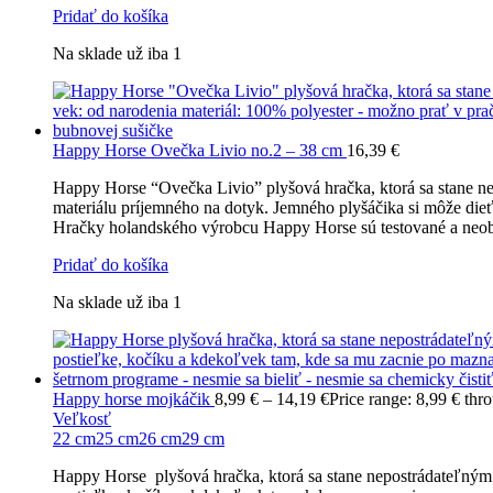
Pridať do košíka
Na sklade už iba 1
Happy Horse Ovečka Livio no.2 – 38 cm
16,39
€
Happy Horse “Ovečka Livio” plyšová hračka, ktorá sa stane 
materiálu príjemného na dotyk. Jemného plyšáčika si môže die
Hračky holandského výrobcu Happy Horse sú testované a neobsa
Pridať do košíka
Na sklade už iba 1
Happy horse mojkáčik
8,99
€
–
14,19
€
Price range: 8,99 € thr
Veľkosť
22 cm
25 cm
26 cm
29 cm
Happy Horse plyšová hračka, ktorá sa stane nepostrádateľným