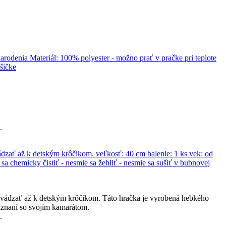
.
evádzať až k detským krôčikom. Táto hračka je vyrobená hebkého
aznaní so svojím kamarátom.
.