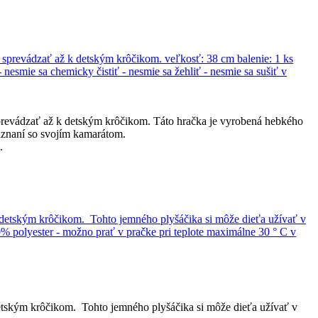
revádzať až k detským krôčikom. Táto hračka je vyrobená hebkého
aznaní so svojím kamarátom.
.
tským krôčikom. Tohto jemného plyšáčika si môže dieťa užívať v