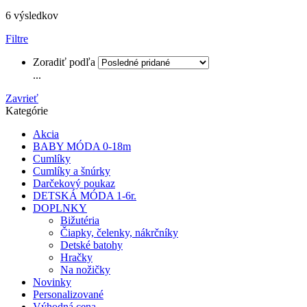
6 výsledkov
Filtre
Zoradiť podľa
...
Zavrieť
Kategórie
Akcia
BABY MÓDA 0-18m
Cumlíky
Cumlíky a šnúrky
Darčekový poukaz
DETSKÁ MÓDA 1-6r.
DOPLNKY
Bižutéria
Čiapky, čelenky, nákrčníky
Detské batohy
Hračky
Na nožičky
Novinky
Personalizované
Výhodná cena