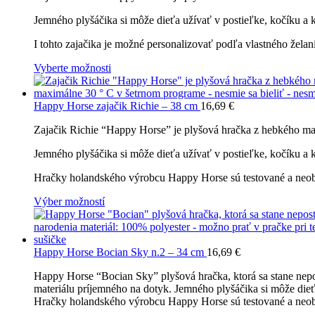
Jemného plyšáčika si môže dieťa užívať v postieľke, kočíku a
I tohto zajačika je možné personalizovať podľa vlastného želan
Vyberte možnosti
Happy Horse zajačik Richie – 38 cm
16,69
€
Zajačik Richie “Happy Horse” je plyšová hračka z hebkého mat
Jemného plyšáčika si môže dieťa užívať v postieľke, kočíku a
Hračky holandského výrobcu Happy Horse sú testované a neobsa
Výber možností
Happy Horse Bocian Sky n.2 – 34 cm
16,69
€
Happy Horse “Bocian Sky” plyšová hračka, ktorá sa stane ne
materiálu príjemného na dotyk. Jemného plyšáčika si môže die
Hračky holandského výrobcu Happy Horse sú testované a neobsa