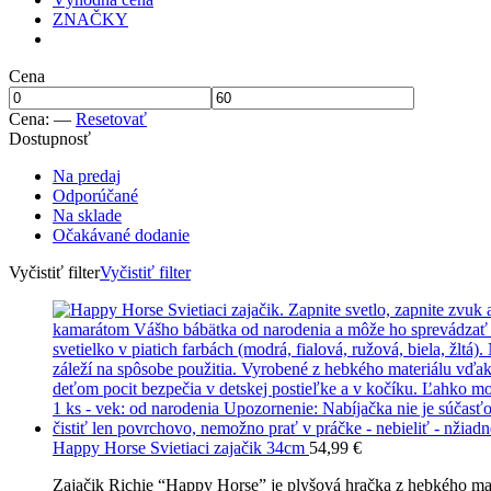
ZNAČKY
Cena
Cena:
—
Resetovať
Dostupnosť
Na predaj
Odporúčané
Na sklade
Očakávané dodanie
Vyčistiť filter
Vyčistiť filter
Happy Horse Svietiaci zajačik 34cm
54,99
€
Zajačik Richie “Happy Horse” je plyšová hračka z hebkého mat