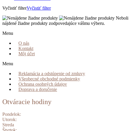
Vyčistiť filter
Vyčistiť filter
Neboli
nájdené žiadne produkty zodpovedajúce vášmu výberu.
Menu
O nás
Kontakt
Môj účet
Menu
Reklamácia a odstúpenie od zmluvy
Všeobecné obchodné podmienky
Ochrana osobných údajov
Doprava a doručenie
Otváracie hodiny
Pondelok:
Utorok:
Streda
Štvrtok: