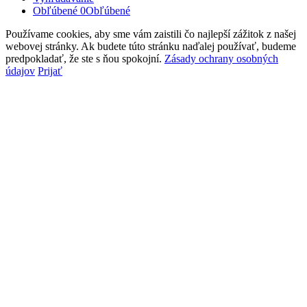
Obľúbené
0
Obľúbené
Používame cookies, aby sme vám zaistili čo najlepší zážitok z našej
webovej stránky. Ak budete túto stránku naďalej používať, budeme
predpokladať, že ste s ňou spokojní.
Zásady ochrany osobných
údajov
Prijať