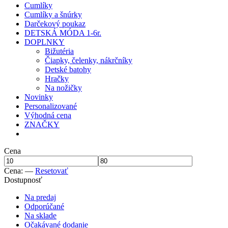
Cumlíky
Cumlíky a šnúrky
Darčekový poukaz
DETSKÁ MÓDA 1-6r.
DOPLNKY
Bižutéria
Čiapky, čelenky, nákrčníky
Detské batohy
Hračky
Na nožičky
Novinky
Personalizované
Výhodná cena
ZNAČKY
Cena
Cena:
—
Resetovať
Dostupnosť
Na predaj
Odporúčané
Na sklade
Očakávané dodanie