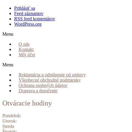
Prihlásiť sa
Feed záznamov
RSS feed komentárov
WordPress.org
Menu
O nás
Kontakt
Môj účet
Menu
Reklamácia a odstúpenie od zmluvy
Všeobecné obchodné podmienky
Ochrana osobných údajov
Doprava a doručenie
Otváracie hodiny
Pondelok:
Utorok:
Streda
Štvrtok: