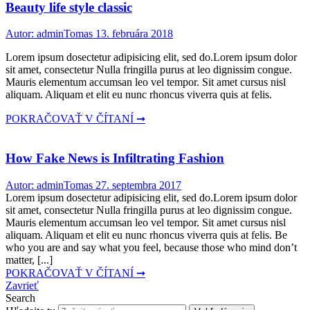
Beauty life style classic
Autor: adminTomas
13. februára 2018
Lorem ipsum dosectetur adipisicing elit, sed do.Lorem ipsum dolor
sit amet, consectetur Nulla fringilla purus at leo dignissim congue.
Mauris elementum accumsan leo vel tempor. Sit amet cursus nisl
aliquam. Aliquam et elit eu nunc rhoncus viverra quis at felis.
POKRAČOVAŤ V ČÍTANÍ ➞
How Fake News is Infiltrating Fashion
Autor: adminTomas
27. septembra 2017
Lorem ipsum dosectetur adipisicing elit, sed do.Lorem ipsum dolor
sit amet, consectetur Nulla fringilla purus at leo dignissim congue.
Mauris elementum accumsan leo vel tempor. Sit amet cursus nisl
aliquam. Aliquam et elit eu nunc rhoncus viverra quis at felis. Be
who you are and say what you feel, because those who mind don’t
matter, [...]
POKRAČOVAŤ V ČÍTANÍ ➞
Zavrieť
Search