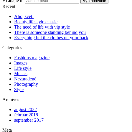
Hľadajte tu
Vyhľadávanie
Recent
Ahoj svet!
Beauty life style classic
The need of life with vip style
There is someone standing behind you
Everything but the clothes on your back
Categories
Fashions magazine
Images
Life style
Musics
Nezaradené
Photography
Style
Archives
august 2022
február 2018
september 2017
Meta